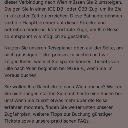
dieser Verbindung nach Wien müssen Sie 2 umsteigen.
Folgendes bereitzustellen:
Steigen Sie in einen ICE DB- oder ÖBB-Zug, um Ihr Ziel
Verwendung genauer Standortdaten.
in kürzester Zeit zu erreichen. Diese Bahnunternehmen
Endgeräteeigenschaften zur Identifikation
sind die Hauptbetreiber auf dieser Strecke und
aktiv abfragen. Speichern von oder Zugriff auf
Informationen auf einem Endgerät.
betreiben moderne, komfortable Züge, um Ihre Reise
Personalisierte Werbung und Inhalte, Messung
so entspannt wie möglich zu gestalten.
von Werbeleistung und der Performance von
Inhalten, Zielgruppenforschung sowie
Nutzen Sie unseren Reiseplaner oben auf der Seite, um
Entwicklung und Verbesserung von
nach günstigen Ticketpreisen zu suchen und wir
Angeboten.
zeigen Ihnen, wie viel Sie sparen können. Tickets von
Liste der Partner (Lieferanten)
Lille nach Wien beginnen bei 96.99 €, wenn Sie im
Voraus buchen.
Sie wollen Ihre Bahntickets nach Wien buchen? Warten
Sie nicht länger, starten Sie noch heute eine Suche bei
uns! Wenn Sie zuerst etwas mehr über die Reise
erfahren möchten, finden Sie weiter unten unseren
Zugfahrplan, weitere Tipps zur Buchung günstiger
Tickets sowie unsere praktischen FAQs.