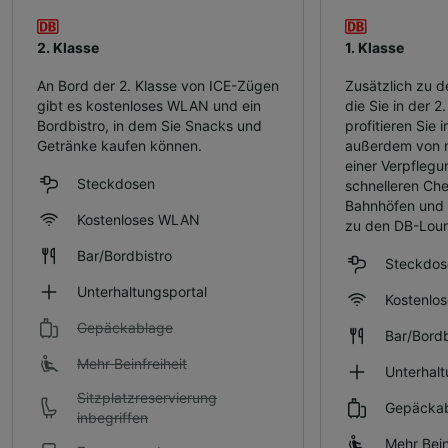
2. Klasse
1. Klasse
An Bord der 2. Klasse von ICE-Zügen
Zusätzlich zu d
gibt es kostenloses WLAN und ein
die Sie in der 2
Bordbistro, in dem Sie Snacks und
profitieren Sie i
Getränke kaufen können.
außerdem von m
einer Verpfleg
Steckdosen
schnelleren Che
Bahnhöfen und 
Kostenloses WLAN
zu den DB-Lou
Bar/Bordbistro
Steckdos
Unterhaltungsportal
Kostenlo
Gepäckablage
Bar/Bordb
Mehr Beinfreiheit
Unterhalt
Sitzplatzreservierung
Gepäcka
inbegriffen
Mehr Bein