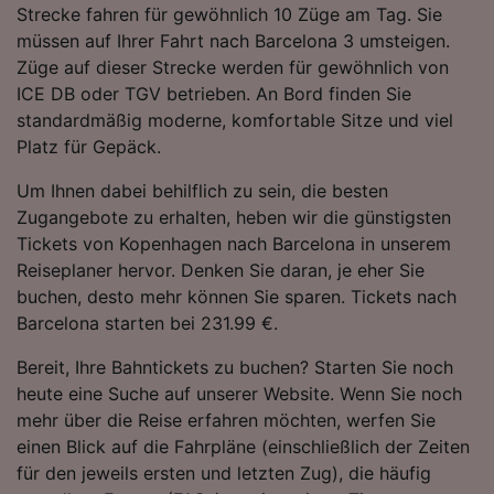
Strecke fahren für gewöhnlich 10 Züge am Tag. Sie
Folgendes bereitzustellen:
müssen auf Ihrer Fahrt nach Barcelona 3 umsteigen.
Verwendung genauer Standortdaten.
Endgeräteeigenschaften zur Identifikation
Züge auf dieser Strecke werden für gewöhnlich von
aktiv abfragen. Speichern von oder Zugriff auf
ICE DB oder TGV betrieben. An Bord finden Sie
Informationen auf einem Endgerät.
standardmäßig moderne, komfortable Sitze und viel
Personalisierte Werbung und Inhalte, Messung
Platz für Gepäck.
von Werbeleistung und der Performance von
Inhalten, Zielgruppenforschung sowie
Um Ihnen dabei behilflich zu sein, die besten
Entwicklung und Verbesserung von
Zugangebote zu erhalten, heben wir die günstigsten
Angeboten.
Tickets von Kopenhagen nach Barcelona in unserem
Liste der Partner (Lieferanten)
Reiseplaner hervor. Denken Sie daran, je eher Sie
buchen, desto mehr können Sie sparen. Tickets nach
Barcelona starten bei 231.99 €.
Bereit, Ihre Bahntickets zu buchen? Starten Sie noch
heute eine Suche auf unserer Website. Wenn Sie noch
mehr über die Reise erfahren möchten, werfen Sie
einen Blick auf die Fahrpläne (einschließlich der Zeiten
für den jeweils ersten und letzten Zug), die häufig