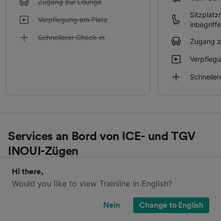
Zugang zur Lounge
Sitzplatz
Verpflegung am Platz
inbegriff
Schnellerer Check-in
Zugang z
Verpfleg
Schneller
Services an Bord von ICE- und TGV
INOUI-Zügen
Hi there,
Erfahren Sie mehr über die Services an Bord der
Would you like to view Trainline in English?
verschiedenen Züge, die von Kopenhagen nach
Barcelona verkehren.
Nein
Change to English