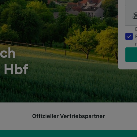
ch
 Hbf
Offizieller Vertriebspartner