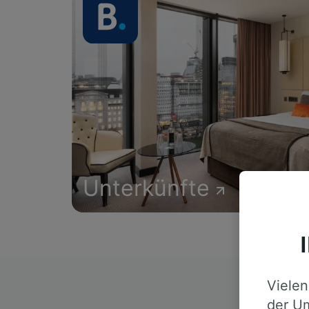
Unterkünfte
Vielen
D
der Um