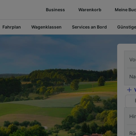
Business
Warenkorb
Meine Bu
Fahrplan
Wagenklassen
Services an Bord
Günstige
Vo
Na
Hi
Rü