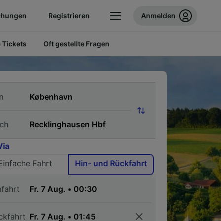
chungen
Registrieren
Anmelden
 Tickets
Oft gestellte Fragen
n
ch
Via
Einfache Fahrt
Hin- und Rückfahrt
nfahrt
ckfahrt