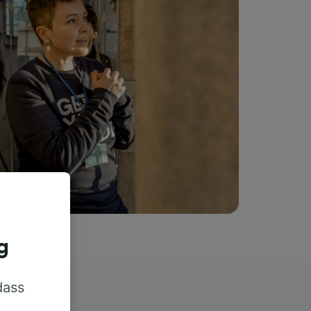
g
dass
rn