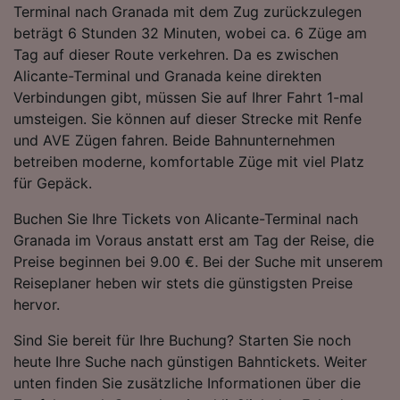
Terminal nach Granada mit dem Zug zurückzulegen
Folgendes bereitzustellen:
beträgt 6 Stunden 32 Minuten, wobei ca. 6 Züge am
Verwendung genauer Standortdaten.
Endgeräteeigenschaften zur Identifikation
Tag auf dieser Route verkehren. Da es zwischen
aktiv abfragen. Speichern von oder Zugriff auf
Alicante-Terminal und Granada keine direkten
Informationen auf einem Endgerät.
Verbindungen gibt, müssen Sie auf Ihrer Fahrt 1-mal
Personalisierte Werbung und Inhalte, Messung
umsteigen. Sie können auf dieser Strecke mit Renfe
von Werbeleistung und der Performance von
und AVE Zügen fahren. Beide Bahnunternehmen
Inhalten, Zielgruppenforschung sowie
Entwicklung und Verbesserung von
betreiben moderne, komfortable Züge mit viel Platz
Angeboten.
für Gepäck.
Liste der Partner (Lieferanten)
Buchen Sie Ihre Tickets von Alicante-Terminal nach
Granada im Voraus anstatt erst am Tag der Reise, die
Preise beginnen bei 9.00 €. Bei der Suche mit unserem
Reiseplaner heben wir stets die günstigsten Preise
hervor.
Sind Sie bereit für Ihre Buchung? Starten Sie noch
heute Ihre Suche nach günstigen Bahntickets. Weiter
unten finden Sie zusätzliche Informationen über die