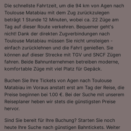
Folgendes bereitzustellen:
Die schnellste Fahrtzeit, um die 94 km von Agen nach
Verwendung genauer Standortdaten.
Toulouse Matabiau mit dem Zug zurückzulegen
Endgeräteeigenschaften zur Identifikation
beträgt 1 Stunde 12 Minuten, wobei ca. 22 Züge am
aktiv abfragen. Speichern von oder Zugriff auf
Tag auf dieser Route verkehren. Bequemer geht's
Informationen auf einem Endgerät.
nicht! Dank der direkten Zugverbindungen nach
Personalisierte Werbung und Inhalte, Messung
Toulouse Matabiau müssen Sie nicht umsteigen -
von Werbeleistung und der Performance von
Inhalten, Zielgruppenforschung sowie
einfach zurücklehnen und die Fahrt genießen. Sie
Entwicklung und Verbesserung von
können auf dieser Strecke mit TGV und SNCF Zügen
Angeboten.
fahren. Beide Bahnunternehmen betreiben moderne,
komfortable Züge mit viel Platz für Gepäck.
Liste der Partner (Lieferanten)
Buchen Sie Ihre Tickets von Agen nach Toulouse
Matabiau im Voraus anstatt erst am Tag der Reise, die
Preise beginnen bei 1.00 €. Bei der Suche mit unserem
Reiseplaner heben wir stets die günstigsten Preise
hervor.
Sind Sie bereit für Ihre Buchung? Starten Sie noch
heute Ihre Suche nach günstigen Bahntickets. Weiter