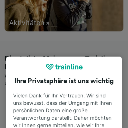
Aktivitäten
Die ehrliche Meinung von Trainline-
Nutzern
Wer könnte Ihnen besseres Feedback geben als
Ihre Privatsphäre ist uns wichtig
unsere Kunden selbst?
Vielen Dank für Ihr Vertrauen. Wir sind
uns bewusst, dass der Umgang mit Ihren
persönlichen Daten eine große
Verantwortung darstellt. Daher möchten
wir Ihnen gerne mitteilen, wie wir Ihre