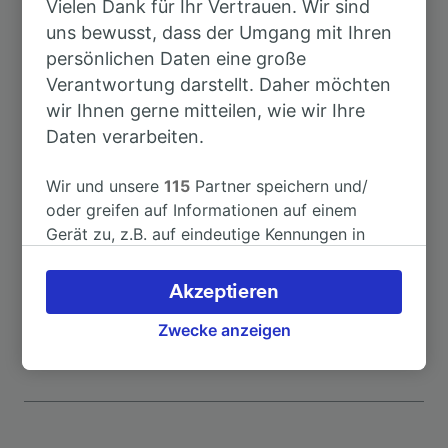
Vielen Dank für Ihr Vertrauen. Wir sind
Dauer
uns bewusst, dass der Umgang mit Ihren
persönlichen Daten eine große
Nach Halle (Saale) Hbf
25min
Verantwortung darstellt. Daher möchten
wir Ihnen gerne mitteilen, wie wir Ihre
Nach Röblingen am See
31min
Daten verarbeiten.
Nach Sangerhausen
1h 21min
Wir und unsere
115
Partner speichern und/
oder greifen auf Informationen auf einem
Gerät zu, z.B. auf eindeutige Kennungen in
Nach Lutherstadt Eisleben
53min
Cookies, um personenbezogene Daten zu
verarbeiten. Sie können Ihre Präferenzen
Akzeptieren
Nach Leipzig Hbf
52min
akzeptieren oder verwalten, einschließlich
Ihres Widerspruchsrechts bei berechtigtem
Zwecke anzeigen
Interesse. Klicken Sie dazu bitte unten oder
besuchen Sie jederzeit die Seite der
Datenschutzrichtlinie. Diese Präferenzen
werden unseren Partnern signalisiert und