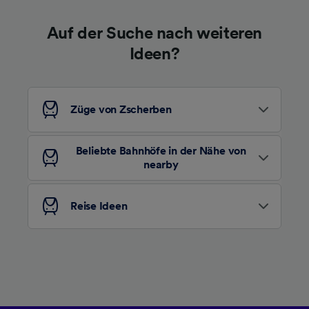
haben keinen Einfluss auf Surfdaten. Ihre
Daten werden nicht für Tracking-Zwecke
Auf der Suche nach weiteren
verwendet, wenn Sie uns gebeten haben, Ihr
Surfverhalten nicht zu verfolgen.
Ideen?
Wir und unsere Partner verarbeiten Daten, um
Folgendes bereitzustellen:
Verwendung genauer Standortdaten.
Züge von Zscherben
Endgeräteeigenschaften zur Identifikation
aktiv abfragen. Speichern von oder Zugriff auf
Informationen auf einem Endgerät.
Beliebte Bahnhöfe in der Nähe von
Personalisierte Werbung und Inhalte, Messung
nearby
von Werbeleistung und der Performance von
Inhalten, Zielgruppenforschung sowie
Entwicklung und Verbesserung von
Reise Ideen
Angeboten.
Liste der Partner (Lieferanten)