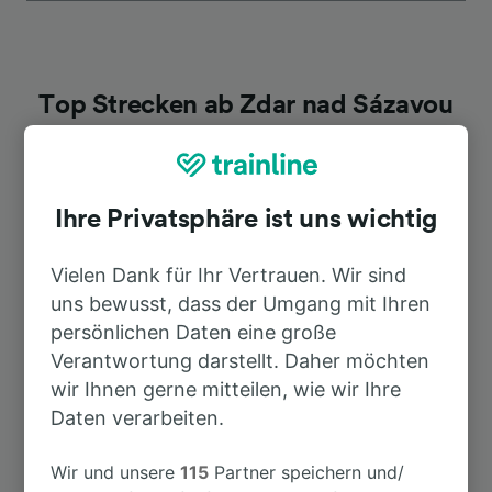
Top Strecken ab Zdar nad Sázavou
Dauer
Ihre Privatsphäre ist uns wichtig
Nach Wien Hbf
3h 2min
Vielen Dank für Ihr Vertrauen. Wir sind
uns bewusst, dass der Umgang mit Ihren
Nach Brno hl.n.
1h 4min
persönlichen Daten eine große
Verantwortung darstellt. Daher möchten
Nach Budapest
5h 41min
wir Ihnen gerne mitteilen, wie wir Ihre
Daten verarbeiten.
Wir und unsere
115
Partner speichern und/