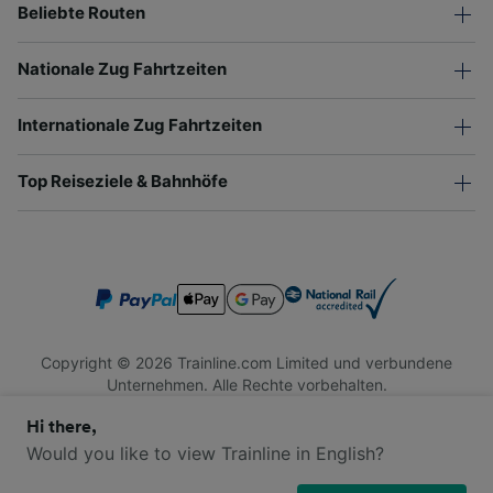
Beliebte Routen
Nationale Zug Fahrtzeiten
Internationale Zug Fahrtzeiten
Top Reiseziele & Bahnhöfe
Copyright © 2026 Trainline.com Limited und verbundene
Unternehmen. Alle Rechte vorbehalten.
Trainline.com Limited ist in England und Wales registriert.
Hi there,
Firmennummer 3846791. Registrierte Adresse: 1 Stonecutter
St, London EC4A 4AH, United Kingdom. USt-IdNr.: 791 7261
Would you like to view Trainline in English?
06.