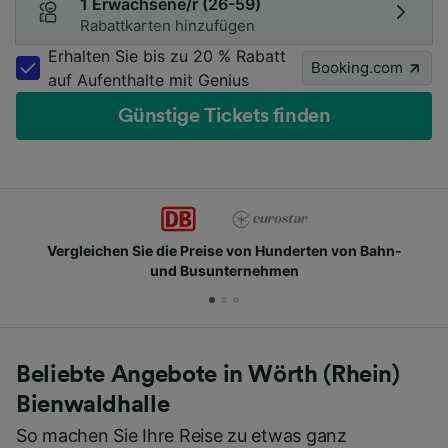
1 Erwachsene/r (26-59)
Rabattkarten hinzufügen
Erhalten Sie bis zu 20 % Rabatt
Booking.com
auf Aufenthalte mit Genius
Günstige Tickets finden
se von Hunderten von Bahn-
Schließen Sie sich Milli
nternehmen
Beliebte Angebote in Wörth (Rhein)
Bienwaldhalle
So machen Sie Ihre Reise zu etwas ganz