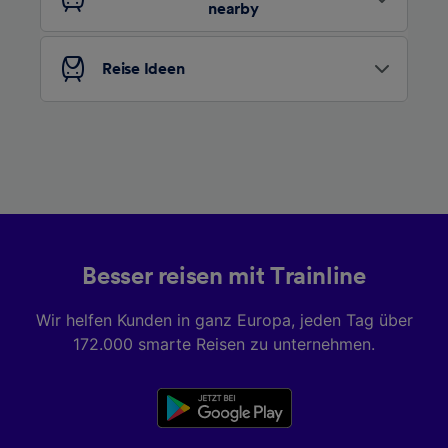
nearby
Folgendes bereitzustellen:
Verwendung genauer Standortdaten.
Endgeräteeigenschaften zur Identifikation
Reise Ideen
aktiv abfragen. Speichern von oder Zugriff auf
Informationen auf einem Endgerät.
Personalisierte Werbung und Inhalte, Messung
von Werbeleistung und der Performance von
Inhalten, Zielgruppenforschung sowie
Entwicklung und Verbesserung von
Angeboten.
Liste der Partner (Lieferanten)
Besser reisen mit Trainline
Wir helfen Kunden in ganz Europa, jeden Tag über
172.000 smarte Reisen zu unternehmen.