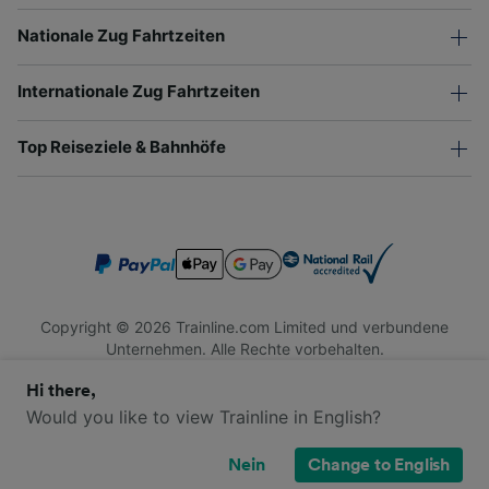
Nationale Zug Fahrtzeiten
Internationale Zug Fahrtzeiten
Top Reiseziele & Bahnhöfe
Copyright © 2026 Trainline.com Limited und verbundene
Unternehmen. Alle Rechte vorbehalten.
Trainline.com Limited ist in England und Wales registriert.
Hi there,
Firmennummer 3846791. Registrierte Adresse: 1 Stonecutter
St, London EC4A 4AH, United Kingdom. USt-IdNr.: 791 7261
Would you like to view Trainline in English?
06.
Nein
Change to English