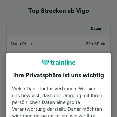
Top Strecken ab Vigo
Dauer
Nach Porto
27h 59min
Nach Santiago de Compostela
31h 14min
Nach Pontevedra
23h 39min
Ihre Privatsphäre ist uns wichtig
Vielen Dank für Ihr Vertrauen. Wir sind
Nach Madrid
12h 7min
uns bewusst, dass der Umgang mit Ihren
persönlichen Daten eine große
Nach Lissabon
34h 51min
Verantwortung darstellt. Daher möchten
wir Ihnen gerne mitteilen, wie wir Ihre