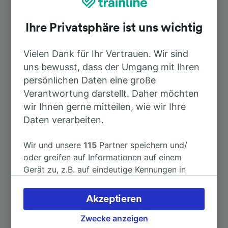
Derendingen
Ihre Privatsphäre ist uns wichtig
Dauer
Vielen Dank für Ihr Vertrauen. Wir sind
uns bewusst, dass der Umgang mit Ihren
Nach A Coruña-San Cristovo
28h 29min
persönlichen Daten eine große
Verantwortung darstellt. Daher möchten
Nach Sigmaringen
1h 28min
wir Ihnen gerne mitteilen, wie wir Ihre
Daten verarbeiten.
Nach Stuttgart
1h 3min
Wir und unsere
115
Partner speichern und/
oder greifen auf Informationen auf einem
Nach Esslingen (Neckar)
53min
Gerät zu, z.B. auf eindeutige Kennungen in
Cookies, um personenbezogene Daten zu
verarbeiten. Sie können Ihre Präferenzen
Nach München Hbf
2h 45min
Akzeptieren
akzeptieren oder verwalten, einschließlich
Ihres Widerspruchsrechts bei berechtigtem
Zwecke anzeigen
Nach Stuttgart Hbf
1h 3min