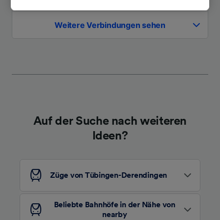
Interesse. Klicken Sie dazu bitte unten oder
besuchen Sie jederzeit die Seite der
Weitere Verbindungen sehen
Datenschutzrichtlinie. Diese Präferenzen
werden unseren Partnern signalisiert und
haben keinen Einfluss auf Surfdaten. Ihre
Daten werden nicht für Tracking-Zwecke
verwendet, wenn Sie uns gebeten haben, Ihr
Surfverhalten nicht zu verfolgen.
Wir und unsere Partner verarbeiten Daten, um
Folgendes bereitzustellen:
Auf der Suche nach weiteren
Verwendung genauer Standortdaten.
Ideen?
Endgeräteeigenschaften zur Identifikation
aktiv abfragen. Speichern von oder Zugriff auf
Informationen auf einem Endgerät.
Personalisierte Werbung und Inhalte, Messung
von Werbeleistung und der Performance von
Züge von Tübingen-Derendingen
Inhalten, Zielgruppenforschung sowie
Entwicklung und Verbesserung von
Angeboten.
Beliebte Bahnhöfe in der Nähe von
nearby