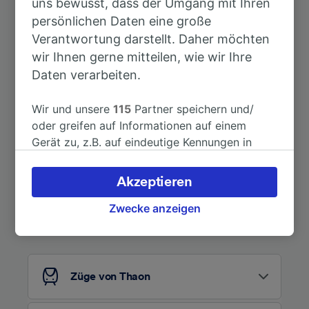
uns bewusst, dass der Umgang mit Ihren
persönlichen Daten eine große
Nach Dijon Ville
3h 48min
Verantwortung darstellt. Daher möchten
wir Ihnen gerne mitteilen, wie wir Ihre
Weitere Verbindungen sehen
Daten verarbeiten.
Wir und unsere
115
Partner speichern und/
oder greifen auf Informationen auf einem
Gerät zu, z.B. auf eindeutige Kennungen in
Cookies, um personenbezogene Daten zu
verarbeiten. Sie können Ihre Präferenzen
Akzeptieren
akzeptieren oder verwalten, einschließlich
Auf der Suche nach weiteren
Ihres Widerspruchsrechts bei berechtigtem
Zwecke anzeigen
Ideen?
Interesse. Klicken Sie dazu bitte unten oder
besuchen Sie jederzeit die Seite der
Datenschutzrichtlinie. Diese Präferenzen
werden unseren Partnern signalisiert und
Züge von Thaon
haben keinen Einfluss auf Surfdaten. Ihre
Daten werden nicht für Tracking-Zwecke