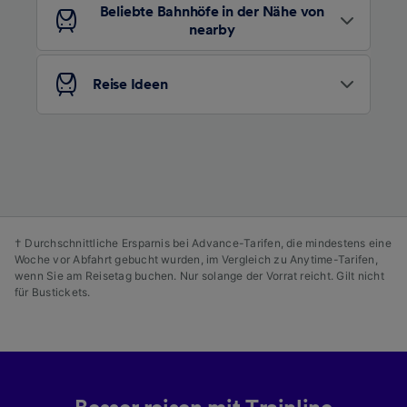
Beliebte Bahnhöfe in der Nähe von
verwendet, wenn Sie uns gebeten haben, Ihr
nearby
Surfverhalten nicht zu verfolgen.
Wir und unsere Partner verarbeiten Daten, um
Reise Ideen
Folgendes bereitzustellen:
Verwendung genauer Standortdaten.
Endgeräteeigenschaften zur Identifikation
aktiv abfragen. Speichern von oder Zugriff auf
Informationen auf einem Endgerät.
Personalisierte Werbung und Inhalte, Messung
von Werbeleistung und der Performance von
Inhalten, Zielgruppenforschung sowie
† Durchschnittliche Ersparnis bei Advance-Tarifen, die mindestens eine
Entwicklung und Verbesserung von
Woche vor Abfahrt gebucht wurden, im Vergleich zu Anytime-Tarifen,
Angeboten.
wenn Sie am Reisetag buchen. Nur solange der Vorrat reicht. Gilt nicht
für Bustickets.
Liste der Partner (Lieferanten)