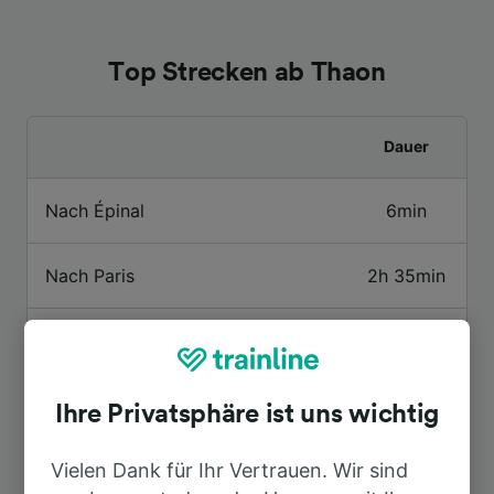
Top Strecken ab Thaon
Dauer
Nach Épinal
6min
Nach Paris
2h 35min
Nach Arches
18min
Nach Avignon TGV
6h 37min
Ihre Privatsphäre ist uns wichtig
Vielen Dank für Ihr Vertrauen. Wir sind
Nach Brüssel
4h 49min