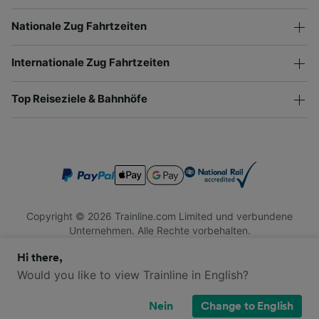
Nationale Zug Fahrtzeiten
Internationale Zug Fahrtzeiten
Top Reiseziele & Bahnhöfe
Copyright © 2026 Trainline.com Limited und verbundene
Unternehmen. Alle Rechte vorbehalten.
Trainline.com Limited ist in England und Wales registriert.
Hi there,
Firmennummer 3846791. Registrierte Adresse: 1 Stonecutter
St, London EC4A 4AH, United Kingdom. USt-IdNr.: 791 7261
Would you like to view Trainline in English?
06.
Nein
Change to English