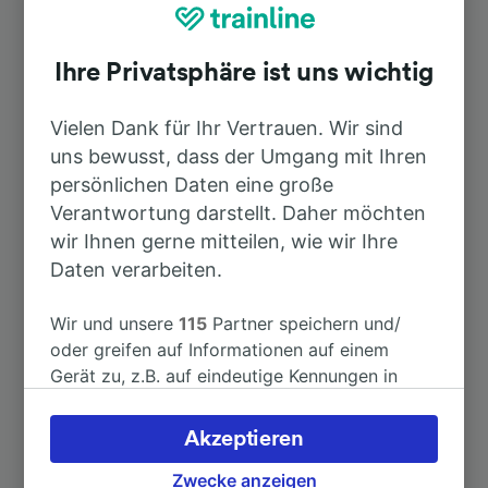
Top Strecken ab Steinbach-
Hallenberg
Ihre Privatsphäre ist uns wichtig
Dauer
Vielen Dank für Ihr Vertrauen. Wir sind
uns bewusst, dass der Umgang mit Ihren
persönlichen Daten eine große
Nach Frankfurt (Main) Hbf
3h 9min
Verantwortung darstellt. Daher möchten
wir Ihnen gerne mitteilen, wie wir Ihre
Nach Düsseldorf Hbf
5h 4min
Daten verarbeiten.
Nach Nürnberg Hbf
3h 4min
Wir und unsere
115
Partner speichern und/
oder greifen auf Informationen auf einem
Gerät zu, z.B. auf eindeutige Kennungen in
Nach Baden-Baden
4h 50min
Cookies, um personenbezogene Daten zu
verarbeiten. Sie können Ihre Präferenzen
Akzeptieren
Nach Berlin
3h 35min
akzeptieren oder verwalten, einschließlich
Ihres Widerspruchsrechts bei berechtigtem
Zwecke anzeigen