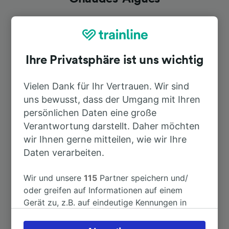
Dauer
Ihre Privatsphäre ist uns wichtig
Nach Clermont-Ferrand
1h 15min
Vielen Dank für Ihr Vertrauen. Wir sind
Nach Paris
5h 12min
uns bewusst, dass der Umgang mit Ihren
persönlichen Daten eine große
Nach Murat
42min
Verantwortung darstellt. Daher möchten
wir Ihnen gerne mitteilen, wie wir Ihre
Daten verarbeiten.
Nach Barcelona
10h 38min
Wir und unsere
115
Partner speichern und/
Nach Chambéry Challes-les-Eaux
6h 31min
oder greifen auf Informationen auf einem
Gerät zu, z.B. auf eindeutige Kennungen in
Nach Issoire
1h 36min
Cookies, um personenbezogene Daten zu
verarbeiten. Sie können Ihre Präferenzen