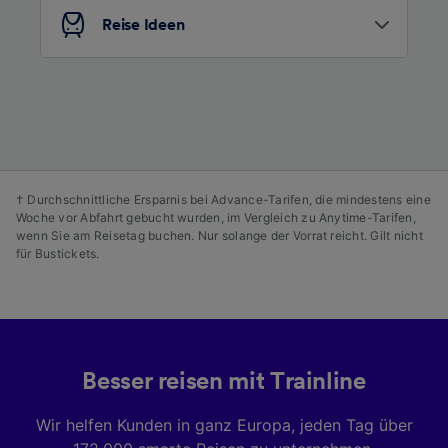
Entwicklung und Verbesserung von
Reise Ideen
Angeboten.
Liste der Partner (Lieferanten)
† Durchschnittliche Ersparnis bei Advance-Tarifen, die mindestens eine
Woche vor Abfahrt gebucht wurden, im Vergleich zu Anytime-Tarifen,
wenn Sie am Reisetag buchen. Nur solange der Vorrat reicht. Gilt nicht
für Bustickets.
Besser reisen mit Trainline
Wir helfen Kunden in ganz Europa, jeden Tag über