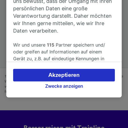
uns bewusst, dass der Umgang mit Ihren
persönlichen Daten eine große
Verantwortung darstellt. Daher möchten
Top Strecken ab Talizat
wir Ihnen gerne mitteilen, wie wir Ihre
Daten verarbeiten.
Dauer
Wir und unsere
115
Partner speichern und/
oder greifen auf Informationen auf einem
Nach Le Lioran
9h 26min
Gerät zu, z.B. auf eindeutige Kennungen in
Cookies, um personenbezogene Daten zu
verarbeiten. Sie können Ihre Präferenzen
Akzeptieren
† Durchschnittliche Ersparnis bei Advance-Tarifen, die mindestens eine
akzeptieren oder verwalten, einschließlich
Woche vor Abfahrt gebucht wurden, im Vergleich zu Anytime-Tarifen,
Ihres Widerspruchsrechts bei berechtigtem
Zwecke anzeigen
wenn Sie am Reisetag buchen. Nur solange der Vorrat reicht. Gilt nicht
für Bustickets.
Interesse. Klicken Sie dazu bitte unten oder
besuchen Sie jederzeit die Seite der
Datenschutzrichtlinie. Diese Präferenzen
werden unseren Partnern signalisiert und
haben keinen Einfluss auf Surfdaten. Ihre
Daten werden nicht für Tracking-Zwecke