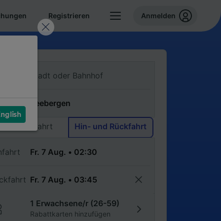
chungen
Registrieren
Anmelden
n
ch
nglish
Einfache Fahrt
Hin- und Rückfahrt
nfahrt
ckfahrt
1 Erwachsene/r (26-59)
Rabattkarten hinzufügen