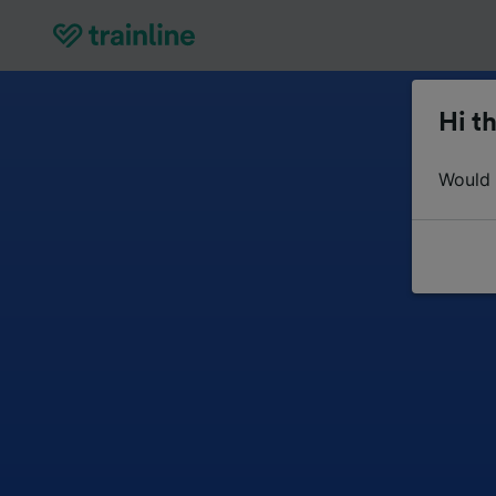
Hi th
Would y