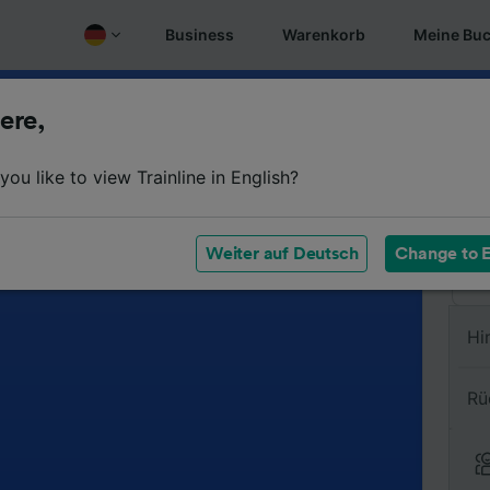
Business
Warenkorb
Meine Bu
ere,
Vo
ou like to view Trainline in English?
Na
Weiter auf Deutsch
Change to E
Hi
Rü