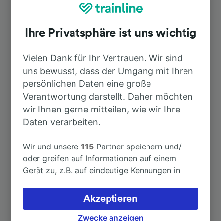
Top Strecken ab Schwarzenbach
(Saale)
Ihre Privatsphäre ist uns wichtig
Dauer
Vielen Dank für Ihr Vertrauen. Wir sind
uns bewusst, dass der Umgang mit Ihren
persönlichen Daten eine große
Nach Hof Hbf
10min
Verantwortung darstellt. Daher möchten
wir Ihnen gerne mitteilen, wie wir Ihre
Nach Nürnberg Hbf
2h 8min
Daten verarbeiten.
Nach Berlin Hbf
4h 12min
Wir und unsere
115
Partner speichern und/
oder greifen auf Informationen auf einem
Gerät zu, z.B. auf eindeutige Kennungen in
Nach Hof
10min
Cookies, um personenbezogene Daten zu
verarbeiten. Sie können Ihre Präferenzen
Akzeptieren
Nach Ingolstadt Hbf
3h 8min
akzeptieren oder verwalten, einschließlich
Ihres Widerspruchsrechts bei berechtigtem
Zwecke anzeigen