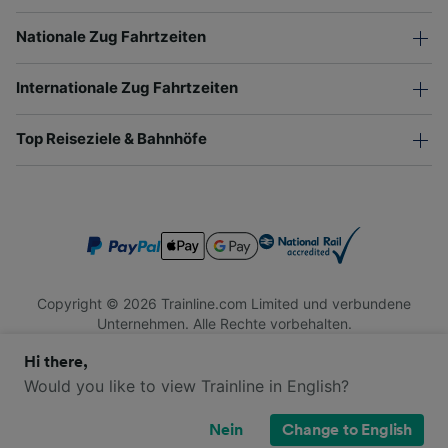
Nationale Zug Fahrtzeiten
Internationale Zug Fahrtzeiten
Top Reiseziele & Bahnhöfe
Copyright © 2026 Trainline.com Limited und verbundene
Unternehmen. Alle Rechte vorbehalten.
Trainline.com Limited ist in England und Wales registriert.
Hi there,
Firmennummer 3846791. Registrierte Adresse: 1 Stonecutter
St, London EC4A 4AH, United Kingdom. USt-IdNr.: 791 7261
Would you like to view Trainline in English?
06.
Nein
Change to English