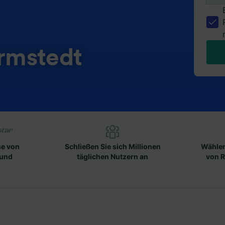
rmstedt
se von
Schließen Sie sich Millionen
Wählen
 und
täglichen Nutzern an
von R