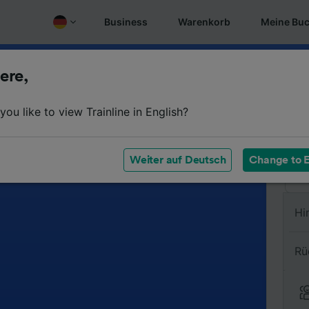
Business
Warenkorb
Meine Bu
ere,
Vo
ou like to view Trainline in English?
Na
Weiter auf Deutsch
Change to E
Hi
Rü