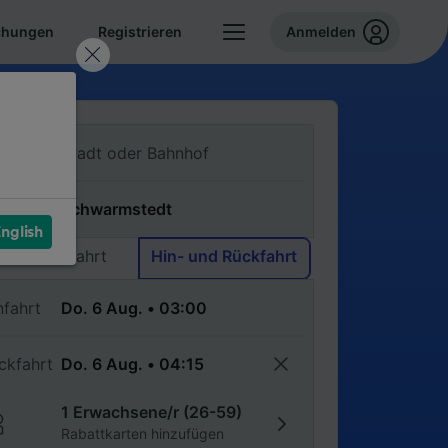
chungen
Registrieren
Anmelden
n
ch
nglish
Einfache Fahrt
Hin- und Rückfahrt
nfahrt
ckfahrt
1 Erwachsene/r (26-59)
Rabattkarten hinzufügen