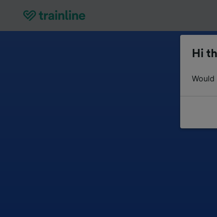
Hi th
Would y