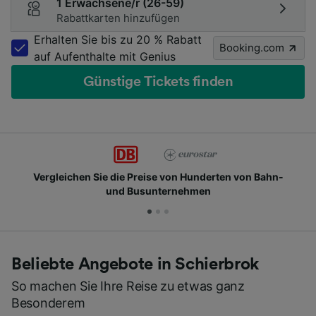
1 Erwachsene/r (26-59)
Rabattkarten hinzufügen
Erhalten Sie bis zu 20 % Rabatt
Booking.com
auf Aufenthalte mit Genius
Günstige Tickets finden
n Hunderten von Bahn-
Schließen Sie sich Millionen 
ehmen
Beliebte Angebote in Schierbrok
So machen Sie Ihre Reise zu etwas ganz
Besonderem