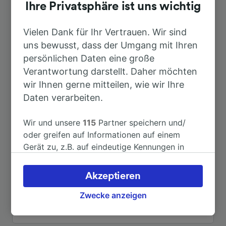
Dauer
Ihre Privatsphäre ist uns wichtig
Nach Bremen Hbf
Vielen Dank für Ihr Vertrauen. Wir sind
18min
uns bewusst, dass der Umgang mit Ihren
persönlichen Daten eine große
Nach Delmenhorst
4min
Verantwortung darstellt. Daher möchten
wir Ihnen gerne mitteilen, wie wir Ihre
Nach Bad Zwischenahn
39min
Daten verarbeiten.
Nach Berlin
3h 19min
Wir und unsere
115
Partner speichern und/
oder greifen auf Informationen auf einem
Gerät zu, z.B. auf eindeutige Kennungen in
Nach Hamburg Hbf
1h 27min
Cookies, um personenbezogene Daten zu
verarbeiten. Sie können Ihre Präferenzen
Akzeptieren
Nach Hannover Messe/Laatzen
2h 18min
akzeptieren oder verwalten, einschließlich
Ihres Widerspruchsrechts bei berechtigtem
Zwecke anzeigen
Interesse. Klicken Sie dazu bitte unten oder
Weitere Verbindungen sehen
besuchen Sie jederzeit die Seite der