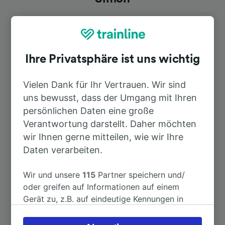
Dauer
Ihre Privatsphäre ist uns wichtig
Nach Toulouse Matabiau
12min
Vielen Dank für Ihr Vertrauen. Wir sind
Nach Latour-de-Carol – Enveitg
2h 27min
uns bewusst, dass der Umgang mit Ihren
persönlichen Daten eine große
Nach St-Agne
5min
Verantwortung darstellt. Daher möchten
wir Ihnen gerne mitteilen, wie wir Ihre
Daten verarbeiten.
Nach Muret
5min
Wir und unsere
115
Partner speichern und/
Nach Paris
5h 8min
oder greifen auf Informationen auf einem
Gerät zu, z.B. auf eindeutige Kennungen in
Nach St-Gaudens
1h 0min
Cookies, um personenbezogene Daten zu
verarbeiten. Sie können Ihre Präferenzen