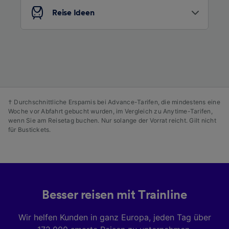
Entwicklung und Verbesserung von
Reise Ideen
Angeboten.
Liste der Partner (Lieferanten)
† Durchschnittliche Ersparnis bei Advance-Tarifen, die mindestens eine
Woche vor Abfahrt gebucht wurden, im Vergleich zu Anytime-Tarifen,
wenn Sie am Reisetag buchen. Nur solange der Vorrat reicht. Gilt nicht
für Bustickets.
Besser reisen mit Trainline
Wir helfen Kunden in ganz Europa, jeden Tag über