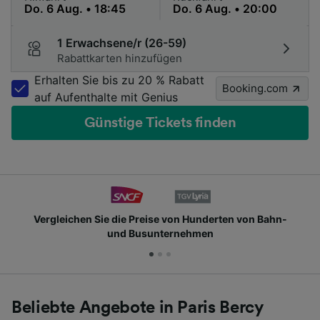
1 Erwachsene/r (26-59)
Rabattkarten hinzufügen
Erhalten Sie bis zu 20 % Rabatt
Booking.com
auf Aufenthalte mit Genius
Günstige Tickets finden
n Hunderten von Bahn-
Schließen Sie sich Millionen 
ehmen
Beliebte Angebote in Paris Bercy