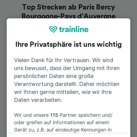
Top Strecken ab Paris Bercy
Bourgogne-Pays d’Auvergne
Dauer
Ihre Privatsphäre ist uns wichtig
Nach Dijon Ville
2h 54min
Vielen Dank für Ihr Vertrauen. Wir sind
uns bewusst, dass der Umgang mit Ihren
Nach Nevers
1h 59min
persönlichen Daten eine große
Verantwortung darstellt. Daher möchten
Nach Sens
1h 5min
wir Ihnen gerne mitteilen, wie wir Ihre
Daten verarbeiten.
Nach Auxerre-St-Gervais
1h 42min
Wir und unsere
115
Partner speichern und/
oder greifen auf Informationen auf einem
Nach Clermont-Ferrand
3h 30min
Gerät zu, z.B. auf eindeutige Kennungen in
Cookies, um personenbezogene Daten zu