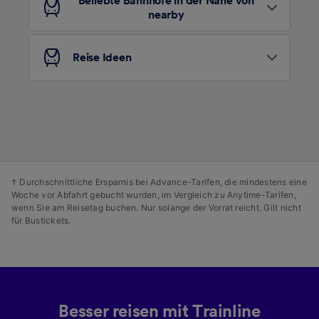
von Werbeleistung und der Performance von
Beliebte Bahnhöfe in der Nähe von
Inhalten, Zielgruppenforschung sowie
nearby
Entwicklung und Verbesserung von
Angeboten.
Reise Ideen
Liste der Partner (Lieferanten)
† Durchschnittliche Ersparnis bei Advance-Tarifen, die mindestens eine
Woche vor Abfahrt gebucht wurden, im Vergleich zu Anytime-Tarifen,
wenn Sie am Reisetag buchen. Nur solange der Vorrat reicht. Gilt nicht
für Bustickets.
Besser reisen mit Trainline