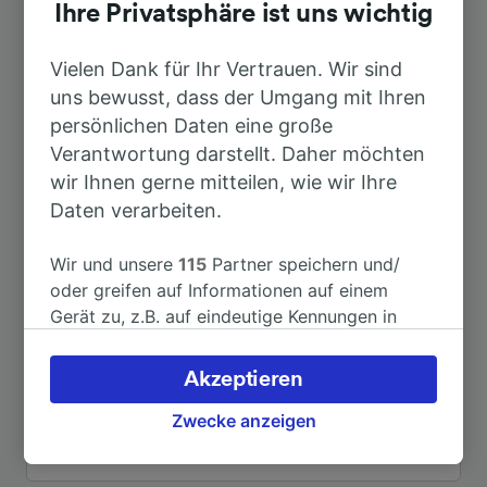
Dauer
Ihre Privatsphäre ist uns wichtig
Nach Karlsruhe Hbf
Vielen Dank für Ihr Vertrauen. Wir sind
35min
uns bewusst, dass der Umgang mit Ihren
persönlichen Daten eine große
Nach Pforzheim Hbf
13min
Verantwortung darstellt. Daher möchten
wir Ihnen gerne mitteilen, wie wir Ihre
Nach Stuttgart
35min
Daten verarbeiten.
Nach Karlsruhe
35min
Wir und unsere
115
Partner speichern und/
oder greifen auf Informationen auf einem
Gerät zu, z.B. auf eindeutige Kennungen in
Nach Pforzheim
13min
Cookies, um personenbezogene Daten zu
verarbeiten. Sie können Ihre Präferenzen
Akzeptieren
Nach Stuttgart-Feuerbach
53min
akzeptieren oder verwalten, einschließlich
Ihres Widerspruchsrechts bei berechtigtem
Zwecke anzeigen
Interesse. Klicken Sie dazu bitte unten oder
Weitere Verbindungen sehen
besuchen Sie jederzeit die Seite der