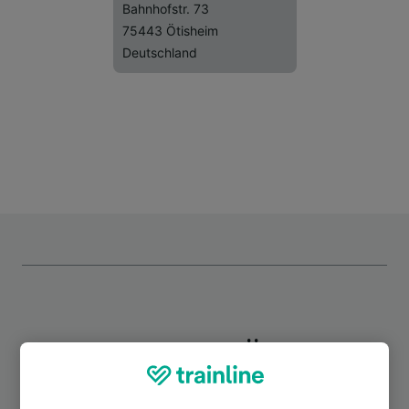
Bahnhofstr. 73
75443 Ötisheim
Deutschland
Top Strecken ab Ötisheim