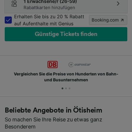
1 Erwachsene/r (26-59)
Rabattkarten hinzufügen
Erhalten Sie bis zu 20 % Rabatt
Booking.com
auf Aufenthalte mit Genius
Günstige Tickets finden
n Hunderten von Bahn-
Schließen Sie sich Millionen 
ehmen
Beliebte Angebote in Ötisheim
So machen Sie Ihre Reise zu etwas ganz
Besonderem