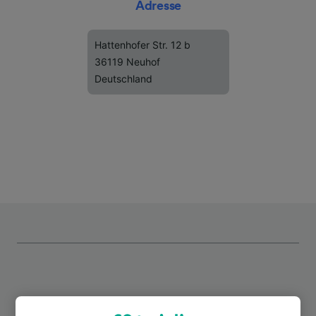
Adresse
Hattenhofer Str. 12 b
36119 Neuhof
Deutschland
Top Strecken ab Neuhof (Kr Fulda)