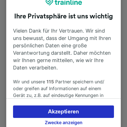
Ihre Privatsphäre ist uns wichtig
Dauer
Vielen Dank für Ihr Vertrauen. Wir sind
Nach Frankfurt (Main) Hbf
1h 7min
uns bewusst, dass der Umgang mit Ihren
persönlichen Daten eine große
Nach Frankfurt (Main) Süd
1h 0min
Verantwortung darstellt. Daher möchten
wir Ihnen gerne mitteilen, wie wir Ihre
Nach Basel SBB
4h 18min
Daten verarbeiten.
Wir und unsere
115
Partner speichern und/
Nach Dresden Hbf
3h 59min
oder greifen auf Informationen auf einem
Gerät zu, z.B. auf eindeutige Kennungen in
Nach Flughafen Frankfurt am Main
Cookies, um personenbezogene Daten zu
1h 25min
Fernbahnhof
verarbeiten. Sie können Ihre Präferenzen
Akzeptieren
akzeptieren oder verwalten, einschließlich
Nach Frankfurt (M) Flughafen
Ihres Widerspruchsrechts bei berechtigtem
Zwecke anzeigen
1h 25min