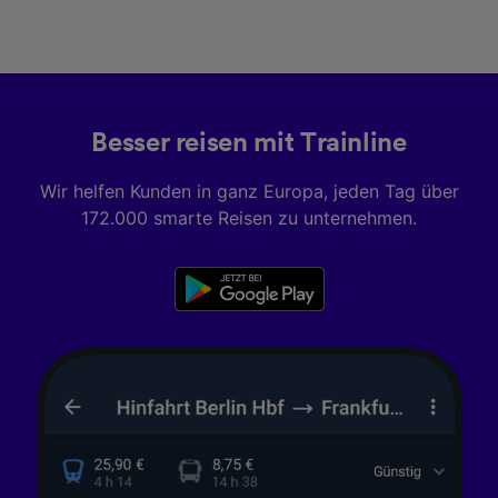
aktiv abfragen. Speichern von oder Zugriff auf
Informationen auf einem Endgerät.
Personalisierte Werbung und Inhalte, Messung
von Werbeleistung und der Performance von
Inhalten, Zielgruppenforschung sowie
Entwicklung und Verbesserung von
Besser reisen mit Trainline
Angeboten.
Liste der Partner (Lieferanten)
Wir helfen Kunden in ganz Europa, jeden Tag über
172.000 smarte Reisen zu unternehmen.