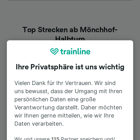
Top Strecken ab Mönchhof-
Halbturn
Dauer
Ihre Privatsphäre ist uns wichtig
Nach Neusiedl am See
16min
Vielen Dank für Ihr Vertrauen. Wir sind
uns bewusst, dass der Umgang mit Ihren
Nach Parndorf Ort
28min
persönlichen Daten eine große
Verantwortung darstellt. Daher möchten
Nach Wien Hbf
wir Ihnen gerne mitteilen, wie wir Ihre
1h 1min
Daten verarbeiten.
Wir und unsere
115
Partner speichern und/