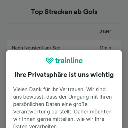
Top Strecken ab Gols
Dauer
Nach Neusiedl am See
11min
Nach Wien Hbf
56min
Ihre Privatsphäre ist uns wichtig
Nach Wien
56min
Vielen Dank für Ihr Vertrauen. Wir sind
uns bewusst, dass der Umgang mit Ihren
Nach Flughafen Wien
1h 42min
persönlichen Daten eine große
Verantwortung darstellt. Daher möchten
Nach München Hbf
5h 28min
wir Ihnen gerne mitteilen, wie wir Ihre
Daten verarbeiten.