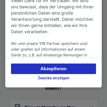
Vielen Dank für Ihr Vertrauen. Wir sind
Nach Tours
1h 12min
uns bewusst, dass der Umgang mit Ihren
persönlichen Daten eine große
Verantwortung darstellt. Daher möchten
Nach Paris
2h 10min
wir Ihnen gerne mitteilen, wie wir Ihre
Daten verarbeiten.
Weitere Verbindungen sehen
Wir und unsere
115
Partner speichern und/
oder greifen auf Informationen auf einem
Gerät zu, z.B. auf eindeutige Kennungen in
Cookies, um personenbezogene Daten zu
verarbeiten. Sie können Ihre Präferenzen
Akzeptieren
akzeptieren oder verwalten, einschließlich
Ihres Widerspruchsrechts bei berechtigtem
Zwecke anzeigen
Auf der Suche nach weiteren
Interesse. Klicken Sie dazu bitte unten oder
Ideen?
besuchen Sie jederzeit die Seite der
Datenschutzrichtlinie. Diese Präferenzen
werden unseren Partnern signalisiert und
haben keinen Einfluss auf Surfdaten. Ihre