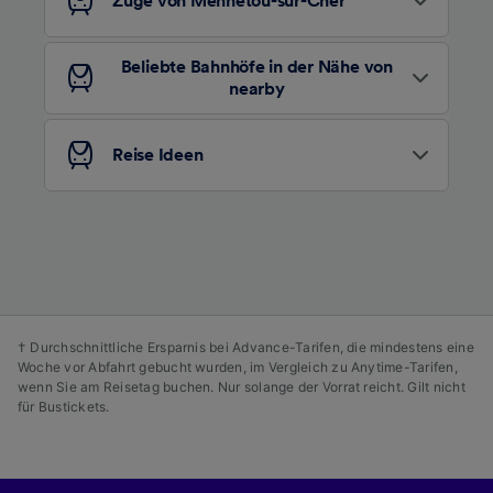
Züge von Mennetou-sur-Cher
Daten werden nicht für Tracking-Zwecke
verwendet, wenn Sie uns gebeten haben, Ihr
Beliebte Bahnhöfe in der Nähe von
Surfverhalten nicht zu verfolgen.
nearby
Wir und unsere Partner verarbeiten Daten, um
Folgendes bereitzustellen:
Reise Ideen
Verwendung genauer Standortdaten.
Endgeräteeigenschaften zur Identifikation
aktiv abfragen. Speichern von oder Zugriff auf
Informationen auf einem Endgerät.
Personalisierte Werbung und Inhalte, Messung
von Werbeleistung und der Performance von
Inhalten, Zielgruppenforschung sowie
Entwicklung und Verbesserung von
Angeboten.
† Durchschnittliche Ersparnis bei Advance-Tarifen, die mindestens eine
Woche vor Abfahrt gebucht wurden, im Vergleich zu Anytime-Tarifen,
Liste der Partner (Lieferanten)
wenn Sie am Reisetag buchen. Nur solange der Vorrat reicht. Gilt nicht
für Bustickets.