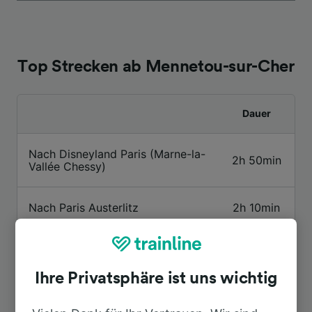
Top Strecken ab Mennetou-sur-Cher
Dauer
Nach Disneyland Paris (Marne-la-
2h 50min
Vallée Chessy)
Nach Paris Austerlitz
2h 10min
Nach St-Pierre-des-Corps
1h 4min
Ihre Privatsphäre ist uns wichtig
Nach Vierzon
11min