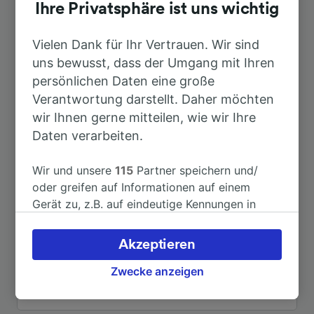
Dauer
Ihre Privatsphäre ist uns wichtig
Nach Hamburg Hbf
Vielen Dank für Ihr Vertrauen. Wir sind
1h 37min
uns bewusst, dass der Umgang mit Ihren
persönlichen Daten eine große
Nach Heide (Holst)
8min
Verantwortung darstellt. Daher möchten
wir Ihnen gerne mitteilen, wie wir Ihre
Nach Hamburg
1h 16min
Daten verarbeiten.
Nach Hamburg Airport
2h 3min
Wir und unsere
115
Partner speichern und/
oder greifen auf Informationen auf einem
Gerät zu, z.B. auf eindeutige Kennungen in
Nach Hamburg-Altona
1h 16min
Cookies, um personenbezogene Daten zu
verarbeiten. Sie können Ihre Präferenzen
Akzeptieren
Nach Kopenhagen
5h 59min
akzeptieren oder verwalten, einschließlich
Ihres Widerspruchsrechts bei berechtigtem
Zwecke anzeigen
Interesse. Klicken Sie dazu bitte unten oder
Weitere Verbindungen sehen
besuchen Sie jederzeit die Seite der