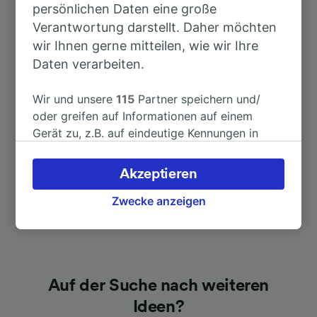
persönlichen Daten eine große
(Oberbay)
Verantwortung darstellt. Daher möchten
wir Ihnen gerne mitteilen, wie wir Ihre
Daten verarbeiten.
Dauer
Wir und unsere
115
Partner speichern und/
Nach Salzburg Hbf
2h 28min
oder greifen auf Informationen auf einem
Gerät zu, z.B. auf eindeutige Kennungen in
Nach Weilheim (Oberbay)
1h 2min
Cookies, um personenbezogene Daten zu
verarbeiten. Sie können Ihre Präferenzen
Akzeptieren
akzeptieren oder verwalten, einschließlich
Ihres Widerspruchsrechts bei berechtigtem
Zwecke anzeigen
Interesse. Klicken Sie dazu bitte unten oder
besuchen Sie jederzeit die Seite der
Datenschutzrichtlinie. Diese Präferenzen
werden unseren Partnern signalisiert und
Auf der Suche nach weiteren
haben keinen Einfluss auf Surfdaten. Ihre
Daten werden nicht für Tracking-Zwecke
Ideen?