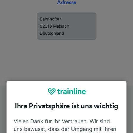
Adresse
Bahnhofstr.
82216 Maisach
Deutschland
Ihre Privatsphäre ist uns wichtig
Vielen Dank für Ihr Vertrauen. Wir sind
uns bewusst, dass der Umgang mit Ihren
Top Strecken ab Malching