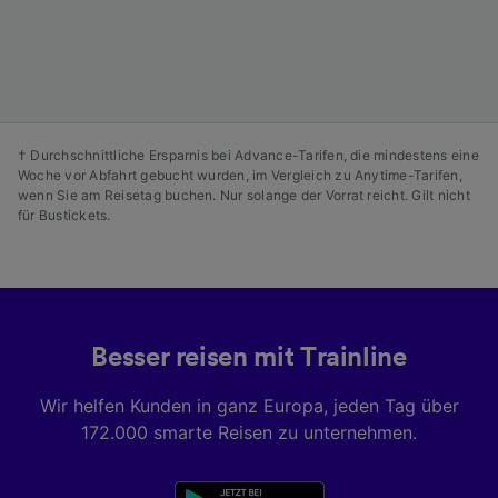
Angeboten.
Liste der Partner (Lieferanten)
† Durchschnittliche Ersparnis bei Advance-Tarifen, die mindestens eine
Woche vor Abfahrt gebucht wurden, im Vergleich zu Anytime-Tarifen,
wenn Sie am Reisetag buchen. Nur solange der Vorrat reicht. Gilt nicht
für Bustickets.
Besser reisen mit Trainline
Wir helfen Kunden in ganz Europa, jeden Tag über
172.000 smarte Reisen zu unternehmen.