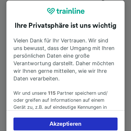
Dauer
Nach Lille-Flandres
8min
Ihre Privatsphäre ist uns wichtig
Nach Albert
1h 15min
Vielen Dank für Ihr Vertrauen. Wir sind
uns bewusst, dass der Umgang mit Ihren
Nach Amiens
1h 32min
persönlichen Daten eine große
Verantwortung darstellt. Daher möchten
Nach Amsterdam
4h 4min
wir Ihnen gerne mitteilen, wie wir Ihre
Daten verarbeiten.
Nach Armentières
38min
Wir und unsere
115
Partner speichern und/
oder greifen auf Informationen auf einem
Nach Arras
54min
Gerät zu, z.B. auf eindeutige Kennungen in
Cookies, um personenbezogene Daten zu
verarbeiten. Sie können Ihre Präferenzen
Weitere Verbindungen sehen
Akzeptieren
akzeptieren oder verwalten, einschließlich