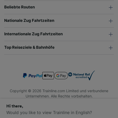
Beliebte Routen
Nationale Zug Fahrtzeiten
Internationale Zug Fahrtzeiten
Top Reiseziele & Bahnhöfe
Copyright © 2026 Trainline.com Limited und verbundene
Unternehmen. Alle Rechte vorbehalten.
Trainline.com Limited ist in England und Wales registriert.
Hi there,
Firmennummer 3846791. Registrierte Adresse: 1 Stonecutter
St, London EC4A 4AH, United Kingdom. USt-IdNr.: 791 7261
Would you like to view Trainline in English?
06.