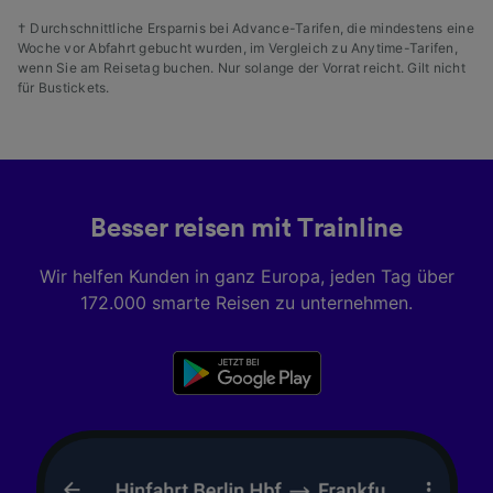
† Durchschnittliche Ersparnis bei Advance-Tarifen, die mindestens eine
Woche vor Abfahrt gebucht wurden, im Vergleich zu Anytime-Tarifen,
wenn Sie am Reisetag buchen. Nur solange der Vorrat reicht. Gilt nicht
für Bustickets.
Besser reisen mit Trainline
Wir helfen Kunden in ganz Europa, jeden Tag über
172.000 smarte Reisen zu unternehmen.