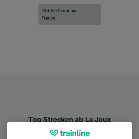
74400 Chamonix
France
Top Strecken ab La Joux