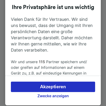
Dauer
Ihre Privatsphäre ist uns wichtig
Nach Chamonix Mont Blanc
12min
Vielen Dank für Ihr Vertrauen. Wir sind
uns bewusst, dass der Umgang mit Ihren
Nach Argentière
4min
persönlichen Daten eine große
Verantwortung darstellt. Daher möchten
Nach Paris
6h 24min
wir Ihnen gerne mitteilen, wie wir Ihre
Daten verarbeiten.
Nach Genève Cornavin
3h 21min
Wir und unsere
115
Partner speichern und/
oder greifen auf Informationen auf einem
Nach Paris Gare de Lyon
6h 24min
Gerät zu, z.B. auf eindeutige Kennungen in
Cookies, um personenbezogene Daten zu
verarbeiten. Sie können Ihre Präferenzen
Akzeptieren
akzeptieren oder verwalten, einschließlich
Ihres Widerspruchsrechts bei berechtigtem
Zwecke anzeigen
Interesse. Klicken Sie dazu bitte unten oder