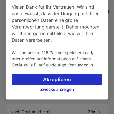
erreicht werden. Sehenswürdigkeiten wie der
Vielen Dank für Ihr Vertrauen. Wir sind
Wetterschacht Margarethe und der Emscherquellhof
uns bewusst, dass der Umgang mit Ihren
können nach ca. 25 Gehminuten besichtigt werden
persönlichen Daten eine große
und das Freibad Schöne Flöte ist nach 22 Minuten
Verantwortung darstellt. Daher möchten
zu Fuß erreichbar.
wir Ihnen gerne mitteilen, wie wir Ihre
Daten verarbeiten.
Wir und unsere
115
Partner speichern und/
oder greifen auf Informationen auf einem
Gerät zu, z.B. auf eindeutige Kennungen in
Cookies, um personenbezogene Daten zu
verarbeiten. Sie können Ihre Präferenzen
Top Strecken ab Holzwickede
Akzeptieren
akzeptieren oder verwalten, einschließlich
Ihres Widerspruchsrechts bei berechtigtem
Zwecke anzeigen
Interesse. Klicken Sie dazu bitte unten oder
Dauer
besuchen Sie jederzeit die Seite der
Datenschutzrichtlinie. Diese Präferenzen
Nach Dortmund Hbf
20min
werden unseren Partnern signalisiert und