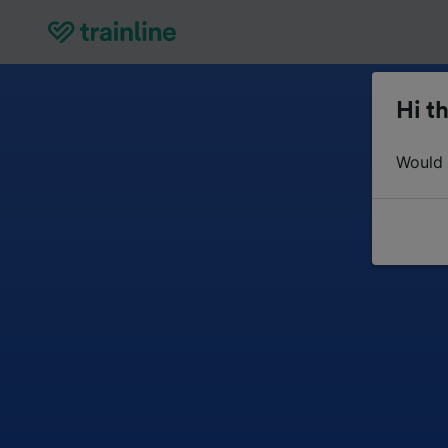
Hi th
Would y