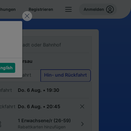
chungen
Registrieren
Anmelden
n
ch
nglish
Einfache Fahrt
Hin- und Rückfahrt
nfahrt
ckfahrt
1 Erwachsene/r (26-59)
Rabattkarten hinzufügen