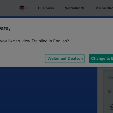
Business
Warenkorb
Meine Bu
ere,
Vo
ou like to view Trainline in English?
Na
Weiter auf Deutsch
Change to E
Hi
Rü