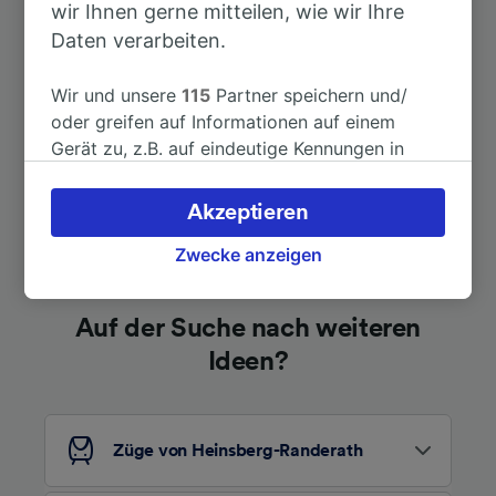
wir Ihnen gerne mitteilen, wie wir Ihre
Daten verarbeiten.
Dauer
Wir und unsere
115
Partner speichern und/
Nach Paris
4h 51min
oder greifen auf Informationen auf einem
Gerät zu, z.B. auf eindeutige Kennungen in
Cookies, um personenbezogene Daten zu
verarbeiten. Sie können Ihre Präferenzen
Akzeptieren
akzeptieren oder verwalten, einschließlich
Ihres Widerspruchsrechts bei berechtigtem
Zwecke anzeigen
Interesse. Klicken Sie dazu bitte unten oder
besuchen Sie jederzeit die Seite der
Auf der Suche nach weiteren
Datenschutzrichtlinie. Diese Präferenzen
Ideen?
werden unseren Partnern signalisiert und
haben keinen Einfluss auf Surfdaten. Ihre
Daten werden nicht für Tracking-Zwecke
verwendet, wenn Sie uns gebeten haben, Ihr
Züge von Heinsberg-Randerath
Surfverhalten nicht zu verfolgen.