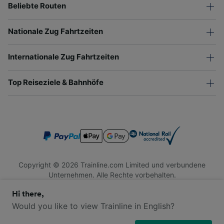
Beliebte Routen
Nationale Zug Fahrtzeiten
Internationale Zug Fahrtzeiten
Top Reiseziele & Bahnhöfe
Copyright © 2026 Trainline.com Limited und verbundene
Unternehmen. Alle Rechte vorbehalten.
Trainline.com Limited ist in England und Wales registriert.
Hi there,
Firmennummer 3846791. Registrierte Adresse: 1 Stonecutter
St, London EC4A 4AH, United Kingdom. USt-IdNr.: 791 7261
Would you like to view Trainline in English?
06.