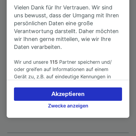
Vielen Dank für Ihr Vertrauen. Wir sind
Dauer
uns bewusst, dass der Umgang mit Ihren
persönlichen Daten eine große
Nach Riedlingen
8h 9min
Verantwortung darstellt. Daher möchten
wir Ihnen gerne mitteilen, wie wir Ihre
Daten verarbeiten.
Nach Rouen
10h 51min
Wir und unsere
115
Partner speichern und/
Nach Hannover Flughafen
2h 25min
oder greifen auf Informationen auf einem
Gerät zu, z.B. auf eindeutige Kennungen in
Nach Offenburg
Cookies, um personenbezogene Daten zu
6h 0min
verarbeiten. Sie können Ihre Präferenzen
Akzeptieren
akzeptieren oder verwalten, einschließlich
Nach Herford
2h 45min
Ihres Widerspruchsrechts bei berechtigtem
Zwecke anzeigen
Interesse. Klicken Sie dazu bitte unten oder
besuchen Sie jederzeit die Seite der
Datenschutzrichtlinie. Diese Präferenzen
werden unseren Partnern signalisiert und