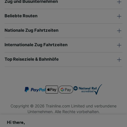
Zug und Busunternehmen
Beliebte Routen
Nationale Zug Fahrtzeiten
Internationale Zug Fahrtzeiten
Top Reiseziele & Bahnhöfe
Copyright © 2026 Trainline.com Limited und verbundene
Unternehmen. Alle Rechte vorbehalten.
Trainline.com Limited ist in England und Wales registriert.
Hi there,
Firmennummer 3846791. Registrierte Adresse: 1 Stonecutter