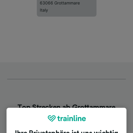
63066 Grottammare
Italy
Top Strecken ab Grottammare
Dauer