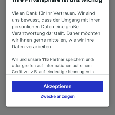
Ihre Privatsphäre ist uns wichtig
Nach Giulianova
17min
Vielen Dank für Ihr Vertrauen. Wir sind
uns bewusst, dass der Umgang mit Ihren
Nach Ancona
1h 2min
persönlichen Daten eine große
Verantwortung darstellt. Daher möchten
wir Ihnen gerne mitteilen, wie wir Ihre
Nach Pedaso
8min
Daten verarbeiten.
Nach Rom
4h 45min
Wir und unsere
115
Partner speichern und/
oder greifen auf Informationen auf einem
Nach Ascoli Piceno
52min
Gerät zu, z.B. auf eindeutige Kennungen in
Cookies, um personenbezogene Daten zu
verarbeiten. Sie können Ihre Präferenzen
Nach Porto San Giorgio-Fermo
14min
Akzeptieren
akzeptieren oder verwalten, einschließlich
Ihres Widerspruchsrechts bei berechtigtem
Zwecke anzeigen
Weitere Verbindungen sehen
Interesse. Klicken Sie dazu bitte unten oder
besuchen Sie jederzeit die Seite der
Datenschutzrichtlinie. Diese Präferenzen