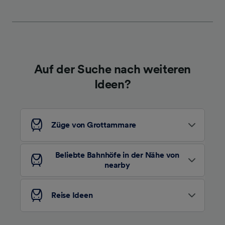
werden unseren Partnern signalisiert und
haben keinen Einfluss auf Surfdaten. Ihre
Daten werden nicht für Tracking-Zwecke
verwendet, wenn Sie uns gebeten haben, Ihr
Surfverhalten nicht zu verfolgen.
Auf der Suche nach weiteren
Wir und unsere Partner verarbeiten Daten, um
Ideen?
Folgendes bereitzustellen:
Verwendung genauer Standortdaten.
Endgeräteeigenschaften zur Identifikation
aktiv abfragen. Speichern von oder Zugriff auf
Züge von Grottammare
Informationen auf einem Endgerät.
Personalisierte Werbung und Inhalte, Messung
von Werbeleistung und der Performance von
Beliebte Bahnhöfe in der Nähe von
Inhalten, Zielgruppenforschung sowie
nearby
Entwicklung und Verbesserung von
Angeboten.
Reise Ideen
Liste der Partner (Lieferanten)