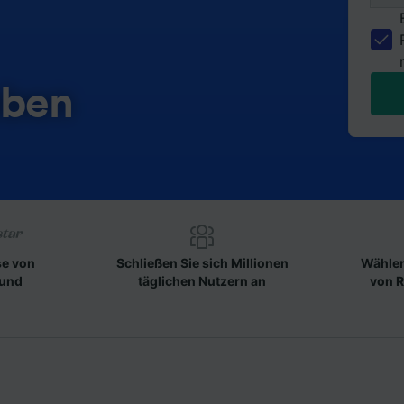
eben
se von
Schließen Sie sich Millionen
Wählen
 und
täglichen Nutzern an
von R