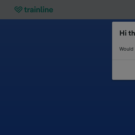
Hi th
Would y