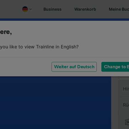
Business
Warenkorb
Meine Bu
ere,
Vo
ou like to view Trainline in English?
Na
Weiter auf Deutsch
Change to E
Hi
Rü