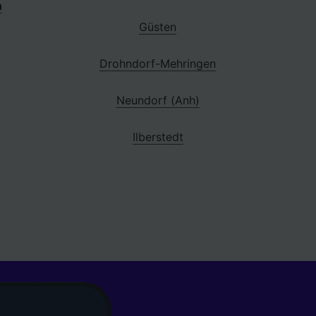
n
Güsten
Drohndorf-Mehringen
Neundorf (Anh)
Ilberstedt