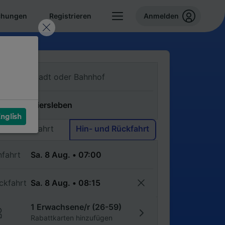
chungen
Registrieren
Anmelden
n
ch
nglish
Einfache Fahrt
Hin- und Rückfahrt
nfahrt
ckfahrt
1 Erwachsene/r (26-59)
Rabattkarten hinzufügen