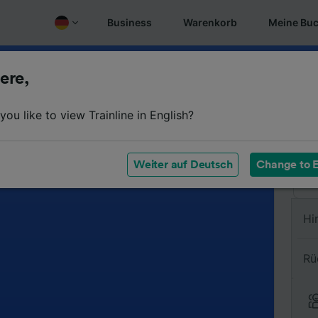
Business
Warenkorb
Meine Bu
ere,
Vo
ou like to view Trainline in English?
Na
Weiter auf Deutsch
Change to E
Hi
Rü