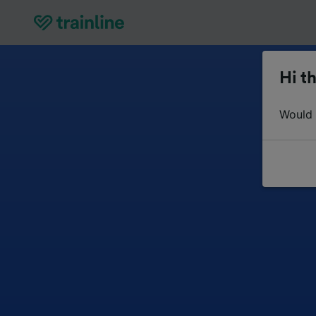
Hi th
Would y