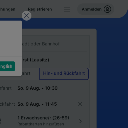
chungen
Registrieren
Anmelden
n
ch
nglish
Einfache Fahrt
Hin- und Rückfahrt
nfahrt
ckfahrt
1 Erwachsene/r (26-59)
Rabattkarten hinzufügen