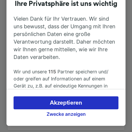
Dauer
Ihre Privatsphäre ist uns wichtig
Nach Dresden Hbf
Vielen Dank für Ihr Vertrauen. Wir sind
53min
uns bewusst, dass der Umgang mit Ihren
persönlichen Daten eine große
Nach Dresden
53min
Verantwortung darstellt. Daher möchten
wir Ihnen gerne mitteilen, wie wir Ihre
Nach Berlin Hbf
2h 51min
Daten verarbeiten.
Nach Dresden Flughafen
1h 25min
Wir und unsere
115
Partner speichern und/
oder greifen auf Informationen auf einem
Gerät zu, z.B. auf eindeutige Kennungen in
Nach Freital-Deuben
46min
Cookies, um personenbezogene Daten zu
verarbeiten. Sie können Ihre Präferenzen
Akzeptieren
Nach Hof Hbf
1h 48min
akzeptieren oder verwalten, einschließlich
Ihres Widerspruchsrechts bei berechtigtem
Zwecke anzeigen
Interesse. Klicken Sie dazu bitte unten oder
Weitere Verbindungen sehen
besuchen Sie jederzeit die Seite der