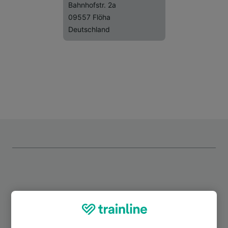
Bahnhofstr. 2a
09557 Flöha
Deutschland
Top Strecken ab Flöha