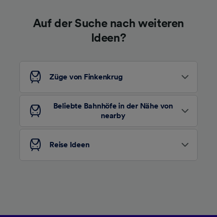
haben keinen Einfluss auf Surfdaten. Ihre
Daten werden nicht für Tracking-Zwecke
Auf der Suche nach weiteren
verwendet, wenn Sie uns gebeten haben, Ihr
Surfverhalten nicht zu verfolgen.
Ideen?
Wir und unsere Partner verarbeiten Daten, um
Folgendes bereitzustellen:
Verwendung genauer Standortdaten.
Züge von Finkenkrug
Endgeräteeigenschaften zur Identifikation
aktiv abfragen. Speichern von oder Zugriff auf
Informationen auf einem Endgerät.
Beliebte Bahnhöfe in der Nähe von
Personalisierte Werbung und Inhalte, Messung
nearby
von Werbeleistung und der Performance von
Inhalten, Zielgruppenforschung sowie
Entwicklung und Verbesserung von
Reise Ideen
Angeboten.
Liste der Partner (Lieferanten)