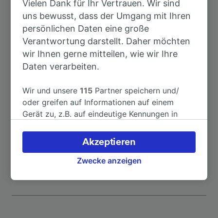
Vielen Dank für Ihr Vertrauen. Wir sind
Dauer
uns bewusst, dass der Umgang mit Ihren
persönlichen Daten eine große
Nach Berlin
13min
Verantwortung darstellt. Daher möchten
wir Ihnen gerne mitteilen, wie wir Ihre
Nach Berlin Hbf
26min
Daten verarbeiten.
Nach Berlin Südkreuz
38min
Wir und unsere
115
Partner speichern und/
oder greifen auf Informationen auf einem
Gerät zu, z.B. auf eindeutige Kennungen in
Nach Leipzig Hbf
1h 52min
Cookies, um personenbezogene Daten zu
verarbeiten. Sie können Ihre Präferenzen
Akzeptieren
Nach Uelzen
2h 19min
akzeptieren oder verwalten, einschließlich
Ihres Widerspruchsrechts bei berechtigtem
Zwecke anzeigen
Interesse. Klicken Sie dazu bitte unten oder
besuchen Sie jederzeit die Seite der
Datenschutzrichtlinie. Diese Präferenzen
werden unseren Partnern signalisiert und