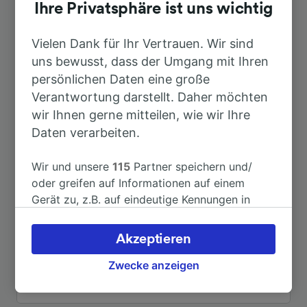
Dauer
Ihre Privatsphäre ist uns wichtig
Nach Cloppenburg
Vielen Dank für Ihr Vertrauen. Wir sind
9min
uns bewusst, dass der Umgang mit Ihren
persönlichen Daten eine große
Nach Quakenbrück
4min
Verantwortung darstellt. Daher möchten
wir Ihnen gerne mitteilen, wie wir Ihre
Nach Bremen Hbf
1h 16min
Daten verarbeiten.
Nach Düsseldorf Flughafen
2h 40min
Wir und unsere
115
Partner speichern und/
oder greifen auf Informationen auf einem
Gerät zu, z.B. auf eindeutige Kennungen in
Nach Osnabrück Hbf
42min
Cookies, um personenbezogene Daten zu
verarbeiten. Sie können Ihre Präferenzen
Akzeptieren
Nach Hannover
2h 15min
akzeptieren oder verwalten, einschließlich
Ihres Widerspruchsrechts bei berechtigtem
Zwecke anzeigen
Interesse. Klicken Sie dazu bitte unten oder
Weitere Verbindungen sehen
besuchen Sie jederzeit die Seite der