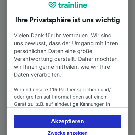
Top Strecken ab Eilsleben (b
Magdeburg)
Ihre Privatsphäre ist uns wichtig
Dauer
Vielen Dank für Ihr Vertrauen. Wir sind
uns bewusst, dass der Umgang mit Ihren
persönlichen Daten eine große
Nach Berlin Hbf
2h 20min
Verantwortung darstellt. Daher möchten
wir Ihnen gerne mitteilen, wie wir Ihre
Nach Braunschweig Hbf
43min
Daten verarbeiten.
Nach Bernau (b Berlin)
2h 7min
Wir und unsere
115
Partner speichern und/
oder greifen auf Informationen auf einem
Gerät zu, z.B. auf eindeutige Kennungen in
Nach Helmstedt
14min
Cookies, um personenbezogene Daten zu
verarbeiten. Sie können Ihre Präferenzen
Akzeptieren
Nach Norddeich Mole
5h 18min
akzeptieren oder verwalten, einschließlich
Ihres Widerspruchsrechts bei berechtigtem
Zwecke anzeigen