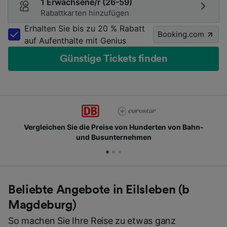
1 Erwachsene/r (26-59)
Rabattkarten hinzufügen
Erhalten Sie bis zu 20 % Rabatt
Booking.com
auf Aufenthalte mit Genius
Günstige Tickets finden
se von Hunderten von Bahn-
Schließen Sie sich Milli
nternehmen
Beliebte Angebote in Eilsleben (b
Magdeburg)
So machen Sie Ihre Reise zu etwas ganz