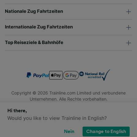
Nationale Zug Fahrtzeiten
Internationale Zug Fahrtzeiten
Top Reiseziele & Bahnhöfe
Copyright © 2026 Trainline.com Limited und verbundene
Unternehmen. Alle Rechte vorbehalten.
Trainline.com Limited ist in England und Wales registriert.
Hi there,
Firmennummer 3846791. Registrierte Adresse: 1 Stonecutter
St, London EC4A 4AH, United Kingdom. USt-IdNr.: 791 7261
Would you like to view Trainline in English?
06.
Nein
Change to English