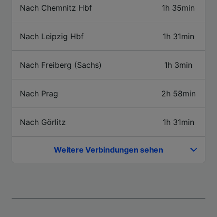
Informationen auf einem Endgerät.
Nach Chemnitz Hbf
1h 35min
Personalisierte Werbung und Inhalte, Messung
von Werbeleistung und der Performance von
Inhalten, Zielgruppenforschung sowie
Nach Leipzig Hbf
1h 31min
Entwicklung und Verbesserung von
Angeboten.
Nach Freiberg (Sachs)
1h 3min
Liste der Partner (Lieferanten)
Nach Prag
2h 58min
Nach Görlitz
1h 31min
Weitere Verbindungen sehen