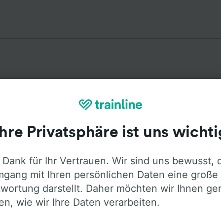
Top Strecken ab Domažlice
Ihre Privatsphäre ist uns wichti
Dauer
Erster u
 Dank für Ihr Vertrauen. Wir sind uns bewusst, 
2h 10min
3:4
gang mit Ihren persönlichen Daten eine große
wortung darstellt. Daher möchten wir Ihnen ge
3h 42min
8:0
len, wie wir Ihre Daten verarbeiten.