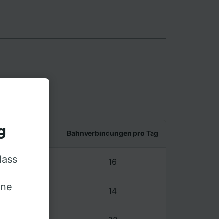
g
nd letzter Zug
Bahnverbindungen pro Tag
dass
5 – 20:01
16
rne
1 – 20:01
14