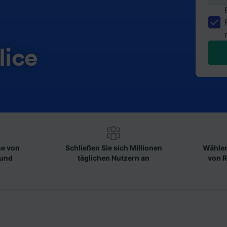
lice
se von
Schließen Sie sich Millionen
Wählen
 und
täglichen Nutzern an
von R