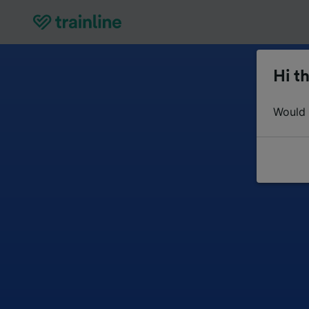
Hi th
Would y