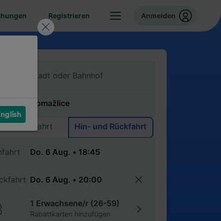
chungen
Registrieren
Anmelden
n
ch
nglish
Einfache Fahrt
Hin- und Rückfahrt
nfahrt
ckfahrt
1 Erwachsene/r (26-59)
Rabattkarten hinzufügen