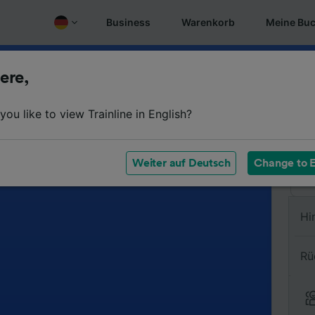
Business
Warenkorb
Meine Bu
ere,
Vo
ou like to view Trainline in English?
Na
Weiter auf Deutsch
Change to E
Hi
Rü