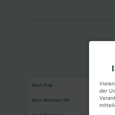
Vielen
Nach Prag
der Um
Verant
Nach München Hbf
mittei