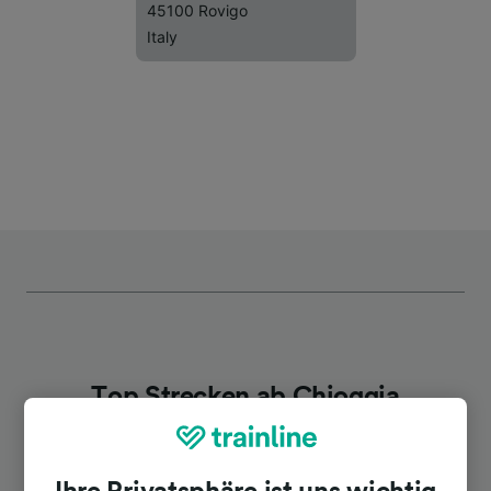
45100 Rovigo
Italy
Top Strecken ab Chioggia
Dauer