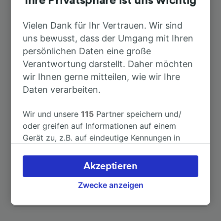
Ihre Privatsphäre ist uns wichtig
Nach Bologna
2h 21min
Vielen Dank für Ihr Vertrauen. Wir sind
uns bewusst, dass der Umgang mit Ihren
Nach Treviso
3h 4min
persönlichen Daten eine große
Verantwortung darstellt. Daher möchten
wir Ihnen gerne mitteilen, wie wir Ihre
Nach Adria
38min
Daten verarbeiten.
Nach Brescia
4h 34min
Wir und unsere
115
Partner speichern und/
oder greifen auf Informationen auf einem
Nach Ferrara
1h 47min
Gerät zu, z.B. auf eindeutige Kennungen in
Cookies, um personenbezogene Daten zu
verarbeiten. Sie können Ihre Präferenzen
Nach Florenz
3h 10min
Akzeptieren
akzeptieren oder verwalten, einschließlich
Ihres Widerspruchsrechts bei berechtigtem
Zwecke anzeigen
Weitere Verbindungen sehen
Interesse. Klicken Sie dazu bitte unten oder
besuchen Sie jederzeit die Seite der
Datenschutzrichtlinie. Diese Präferenzen