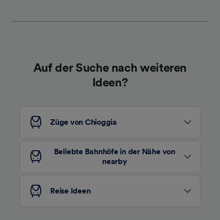
werden unseren Partnern signalisiert und
haben keinen Einfluss auf Surfdaten. Ihre
Daten werden nicht für Tracking-Zwecke
verwendet, wenn Sie uns gebeten haben, Ihr
Surfverhalten nicht zu verfolgen.
Auf der Suche nach weiteren
Wir und unsere Partner verarbeiten Daten, um
Ideen?
Folgendes bereitzustellen:
Verwendung genauer Standortdaten.
Endgeräteeigenschaften zur Identifikation
aktiv abfragen. Speichern von oder Zugriff auf
Züge von Chioggia
Informationen auf einem Endgerät.
Personalisierte Werbung und Inhalte, Messung
von Werbeleistung und der Performance von
Beliebte Bahnhöfe in der Nähe von
Inhalten, Zielgruppenforschung sowie
nearby
Entwicklung und Verbesserung von
Angeboten.
Reise Ideen
Liste der Partner (Lieferanten)