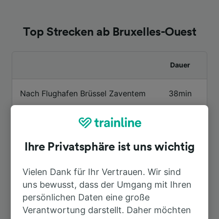
Top Strecken ab Bruxelles-Ouest
Dauer
Nach Flughafen Brüssel Zaventem
38min
Nach Aix-en-Provence TGV
6h 8min
Ihre Privatsphäre ist uns wichtig
Nach Paris Gare du Nord
2h 12min
Vielen Dank für Ihr Vertrauen. Wir sind
Nach Aachen Hbf
1h 40min
uns bewusst, dass der Umgang mit Ihren
persönlichen Daten eine große
Nach Amsterdam-Centraal
2h 27min
Verantwortung darstellt. Daher möchten