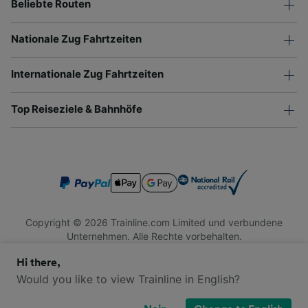
Beliebte Routen
Nationale Zug Fahrtzeiten
Internationale Zug Fahrtzeiten
Top Reiseziele & Bahnhöfe
Copyright © 2026 Trainline.com Limited und verbundene
Unternehmen. Alle Rechte vorbehalten.
Trainline.com Limited ist in England und Wales registriert.
Hi there,
Firmennummer 3846791. Registrierte Adresse: 1 Stonecutter
St, London EC4A 4AH, United Kingdom. USt-IdNr.: 791 7261
Would you like to view Trainline in English?
06.