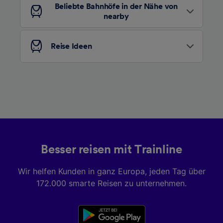
Wir und unsere Partner verarbeiten Daten, um
Beliebte Bahnhöfe in der Nähe von
Folgendes bereitzustellen:
nearby
Verwendung genauer Standortdaten.
Endgeräteeigenschaften zur Identifikation
Reise Ideen
aktiv abfragen. Speichern von oder Zugriff auf
Informationen auf einem Endgerät.
Personalisierte Werbung und Inhalte, Messung
von Werbeleistung und der Performance von
Inhalten, Zielgruppenforschung sowie
Entwicklung und Verbesserung von
Angeboten.
Liste der Partner (Lieferanten)
Besser reisen mit Trainline
Wir helfen Kunden in ganz Europa, jeden Tag über
172.000 smarte Reisen zu unternehmen.