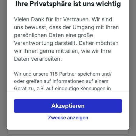
Dauer
Ihre Privatsphäre ist uns wichtig
Nach Bad St. Peter-Ording
Vielen Dank für Ihr Vertrauen. Wir sind
1h 17min
uns bewusst, dass der Umgang mit Ihren
persönlichen Daten eine große
Nach Flensburg
1h 48min
Verantwortung darstellt. Daher möchten
wir Ihnen gerne mitteilen, wie wir Ihre
Nach Hamburg
1h 30min
Daten verarbeiten.
Nach Hamburg-Altona
1h 13min
Wir und unsere
115
Partner speichern und/
oder greifen auf Informationen auf einem
Gerät zu, z.B. auf eindeutige Kennungen in
Nach Hamburg Hbf
1h 30min
Cookies, um personenbezogene Daten zu
verarbeiten. Sie können Ihre Präferenzen
Akzeptieren
Nach Heide (Holst)
35min
akzeptieren oder verwalten, einschließlich
Ihres Widerspruchsrechts bei berechtigtem
Zwecke anzeigen
Interesse. Klicken Sie dazu bitte unten oder
Weitere Verbindungen sehen
besuchen Sie jederzeit die Seite der