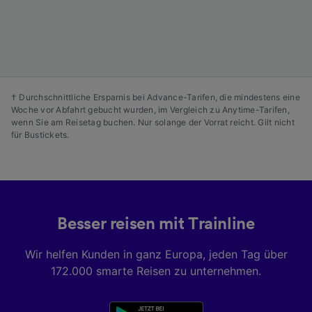
Angeboten.
Liste der Partner (Lieferanten)
† Durchschnittliche Ersparnis bei Advance-Tarifen, die mindestens eine
Woche vor Abfahrt gebucht wurden, im Vergleich zu Anytime-Tarifen,
wenn Sie am Reisetag buchen. Nur solange der Vorrat reicht. Gilt nicht
für Bustickets.
Besser reisen mit Trainline
Wir helfen Kunden in ganz Europa, jeden Tag über
172.000 smarte Reisen zu unternehmen.