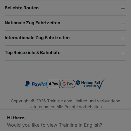
Beliebte Routen
Nationale Zug Fahrtzeiten
Internationale Zug Fahrtzeiten
Top Reiseziele & Bahnhöfe
Copyright © 2026 Trainline.com Limited und verbundene
Unternehmen. Alle Rechte vorbehalten.
Trainline.com Limited ist in England und Wales registriert.
Hi there,
Firmennummer 3846791. Registrierte Adresse: 1 Stonecutter
St, London EC4A 4AH, United Kingdom. USt-IdNr.: 791 7261
Would you like to view Trainline in English?
06.