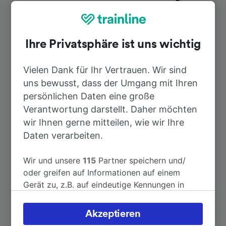
Dauer
Nach St-Étienne Châteaucreux
36min
Ihre Privatsphäre ist uns wichtig
Nach Lyon Part-Dieu
1h 29min
Vielen Dank für Ihr Vertrauen. Wir sind
uns bewusst, dass der Umgang mit Ihren
Nach Le Puy-en-Velay
40min
persönlichen Daten eine große
Verantwortung darstellt. Daher möchten
Nach Firminy
18min
wir Ihnen gerne mitteilen, wie wir Ihre
Daten verarbeiten.
Nach La Ricamarie
27min
Wir und unsere
115
Partner speichern und/
oder greifen auf Informationen auf einem
Nach Lyon
1h 29min
Gerät zu, z.B. auf eindeutige Kennungen in
Cookies, um personenbezogene Daten zu
verarbeiten. Sie können Ihre Präferenzen
Weitere Verbindungen sehen
Akzeptieren
akzeptieren oder verwalten, einschließlich