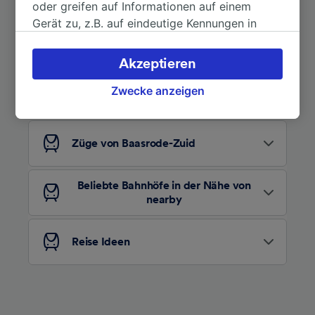
oder greifen auf Informationen auf einem
Gerät zu, z.B. auf eindeutige Kennungen in
Cookies, um personenbezogene Daten zu
verarbeiten. Sie können Ihre Präferenzen
Akzeptieren
Auf der Suche nach weiteren
akzeptieren oder verwalten, einschließlich
Ideen?
Ihres Widerspruchsrechts bei berechtigtem
Zwecke anzeigen
Interesse. Klicken Sie dazu bitte unten oder
besuchen Sie jederzeit die Seite der
Datenschutzrichtlinie. Diese Präferenzen
Züge von Baasrode-Zuid
werden unseren Partnern signalisiert und
haben keinen Einfluss auf Surfdaten. Ihre
Beliebte Bahnhöfe in der Nähe von
Daten werden nicht für Tracking-Zwecke
nearby
verwendet, wenn Sie uns gebeten haben, Ihr
Surfverhalten nicht zu verfolgen.
Reise Ideen
Wir und unsere Partner verarbeiten Daten, um
Folgendes bereitzustellen:
Verwendung genauer Standortdaten.
Endgeräteeigenschaften zur Identifikation
aktiv abfragen. Speichern von oder Zugriff auf