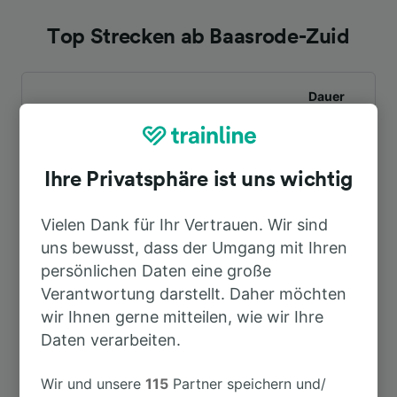
Top Strecken ab Baasrode-Zuid
Dauer
Nach Mechelen
23min
Ihre Privatsphäre ist uns wichtig
Nach Dendermonde
4min
Vielen Dank für Ihr Vertrauen. Wir sind
uns bewusst, dass der Umgang mit Ihren
Nach Aalst
45min
persönlichen Daten eine große
Verantwortung darstellt. Daher möchten
Nach Brüssel
47min
wir Ihnen gerne mitteilen, wie wir Ihre
Daten verarbeiten.
Wir und unsere
115
Partner speichern und/