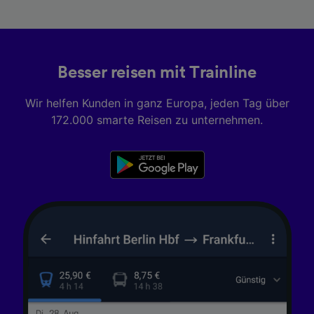
Informationen auf einem Endgerät.
Personalisierte Werbung und Inhalte, Messung
von Werbeleistung und der Performance von
Inhalten, Zielgruppenforschung sowie
Entwicklung und Verbesserung von
Besser reisen mit Trainline
Angeboten.
Wir helfen Kunden in ganz Europa, jeden Tag über
Liste der Partner (Lieferanten)
172.000 smarte Reisen zu unternehmen.