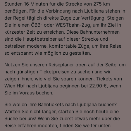
Stunden 16 Minuten für die Strecke von 275 km
Folgendes bereitzustellen:
benötigen. Für die Verbindung nach Ljubljana stehen in
Verwendung genauer Standortdaten.
Endgeräteeigenschaften zur Identifikation
der Regel täglich direkte Züge zur Verfügung. Steigen
aktiv abfragen. Speichern von oder Zugriff auf
Sie in einen ÖBB- oder WESTbahn-Zug, um Ihr Ziel in
Informationen auf einem Endgerät.
kürzester Zeit zu erreichen. Diese Bahnunternehmen
Personalisierte Werbung und Inhalte, Messung
sind die Hauptbetreiber auf dieser Strecke und
von Werbeleistung und der Performance von
betreiben moderne, komfortable Züge, um Ihre Reise
Inhalten, Zielgruppenforschung sowie
Entwicklung und Verbesserung von
so entspannt wie möglich zu gestalten.
Angeboten.
Nutzen Sie unseren Reiseplaner oben auf der Seite, um
Liste der Partner (Lieferanten)
nach günstigen Ticketpreisen zu suchen und wir
zeigen Ihnen, wie viel Sie sparen können. Tickets von
Wien Hbf nach Ljubljana beginnen bei 22.90 €, wenn
Sie im Voraus buchen.
Sie wollen Ihre Bahntickets nach Ljubljana buchen?
Warten Sie nicht länger, starten Sie noch heute eine
Suche bei uns! Wenn Sie zuerst etwas mehr über die
Reise erfahren möchten, finden Sie weiter unten