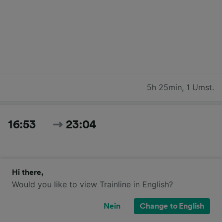
5h 25min
,
1 Umst.
16:53
23:04
Hi there,
Would you like to view Trainline in English?
Nein
Change to English
6h 11min
,
1 Umst.