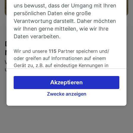
uns bewusst, dass der Umgang mit Ihren
Aktivitäten
persönlichen Daten eine große
Verantwortung darstellt. Daher möchten
wir Ihnen gerne mitteilen, wie wir Ihre
Daten verarbeiten.
Die ehrliche Meinung von Trainline-
Wir und unsere
115
Partner speichern und/
Nutzern
oder greifen auf Informationen auf einem
Wer könnte Ihnen besseres Feedback geben als
Gerät zu, z.B. auf eindeutige Kennungen in
unsere Kunden selbst?
Cookies, um personenbezogene Daten zu
verarbeiten. Sie können Ihre Präferenzen
Akzeptieren
akzeptieren oder verwalten, einschließlich
Ihres Widerspruchsrechts bei berechtigtem
Zwecke anzeigen
Interesse. Klicken Sie dazu bitte unten oder
besuchen Sie jederzeit die Seite der
Datenschutzrichtlinie. Diese Präferenzen
werden unseren Partnern signalisiert und
haben keinen Einfluss auf Surfdaten. Ihre