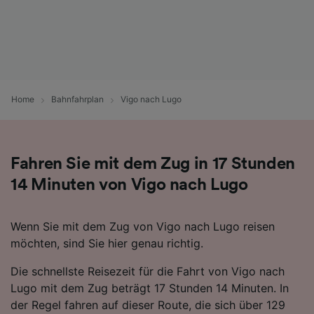
Daten werden nicht für Tracking-Zwecke
verwendet, wenn Sie uns gebeten haben, Ihr
Surfverhalten nicht zu verfolgen.
Wir und unsere Partner verarbeiten Daten, um
Folgendes bereitzustellen:
Home
Bahnfahrplan
Vigo nach Lugo
Verwendung genauer Standortdaten.
Endgeräteeigenschaften zur Identifikation
aktiv abfragen. Speichern von oder Zugriff auf
Informationen auf einem Endgerät.
Personalisierte Werbung und Inhalte, Messung
Fahren Sie mit dem Zug in 17 Stunden
von Werbeleistung und der Performance von
14 Minuten von Vigo nach Lugo
Inhalten, Zielgruppenforschung sowie
Entwicklung und Verbesserung von
Angeboten.
Wenn Sie mit dem Zug von Vigo nach Lugo reisen
Liste der Partner (Lieferanten)
möchten, sind Sie hier genau richtig.
Die schnellste Reisezeit für die Fahrt von Vigo nach
Lugo mit dem Zug beträgt 17 Stunden 14 Minuten. In
der Regel fahren auf dieser Route, die sich über 129