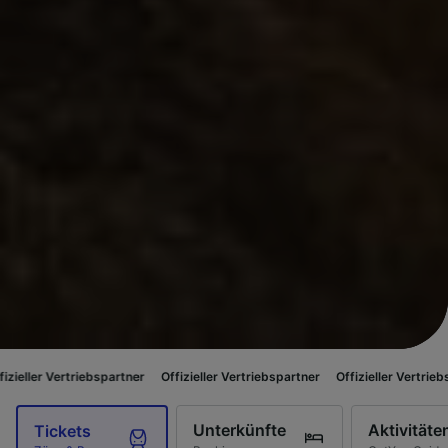
rtriebspartner
Offizieller Vertriebspartner
Offizieller Vertriebspartner
Unterkünfte
Aktivitäte
Tickets